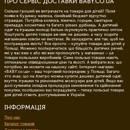
ПРО СЕРВІС ДОСТАВКИ BABY.CO.UA
Скільки грошей ви витрачаєте на товари для дітей? Після
появи в будинку малюка, сімейний бюджет відчутно
страждає. Потрібна коляска, ліжечко, горщик, санітарне
приладдя, косметика та багато різних дрібниць. А дитячий
одяг та іграшки молоді батьки скуповують практично оптом.
Коштують дитячі товари аж ніяк не дешево, а часу ходити
магазинами зовсім не вистачає. Як заощадити, але так, щоб не
постраждала якість? Все просто – купуйте товари для дітей у
Польщі. Можемо посперечатися, що більшість дитячих речей,
які у вас вже є або які вам пропонують у магазинах – це
товари польських виробників. Саме польські товари мають
оптимальне співвідношення ціни та якості. А вибрати все, що
потрібно, ви можете на нашому сайті. Інтернет-магазин
«BABY.co.ua» – ваш торговий посередник у Польщі. Багато
хто знає, що на Алегро можна купити дешево дитячий одяг,
взуття, іграшки та різноманітні аксесуари для дітей. Якщо вас
досі зупиняла складна процедура замовлення та здійснення
покупки, поспішаємо вас порадувати – тепер польські товари
для дітей стають доступнішими в Україні.
ІНФОРМАЦІЯ
Про нас
Каталог товарів