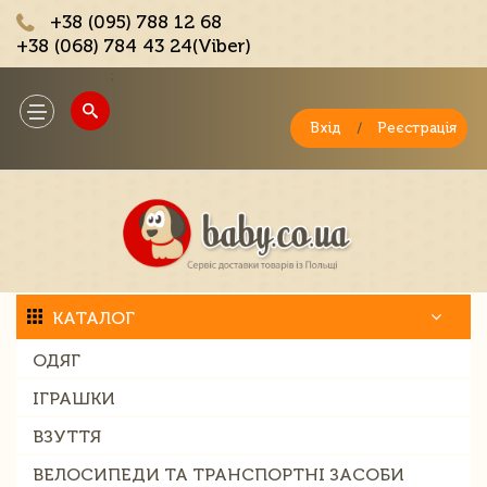
+38 (095) 788 12 68
+38 (068) 784 43 24(Viber)
;
Toggle
navigation
Вхід
/
Реєстрація
КАТАЛОГ
ОДЯГ
ІГРАШКИ
ВЗУТТЯ
ВЕЛОСИПЕДИ ТА ТРАНСПОРТНІ ЗАСОБИ