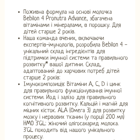
Поживна формула на основі молочка
Bebilon 4 Pronutra Advance, збагачена
вітамінами і мінералами, в порошку. Для
дітей старше 2 років.
Наша команда вчених, включаючи
експертів-імунологів, розробила Bebilon 4 -
унікальний склад інгредієнтів для
підтримки імунної системи та правильного
розвитку* вашої дитини. Склад,
адаптований до харчових потреб дітей
старше 2 років:
Імунокомпозиція: Вітаміни A, C, D і цинк
для правильного функціонування імунної
системи. Йод і залізо для правильного
когнітивного розвитку. Кальцій і магній для
міцних кісток. ALA (Омега 3) для розвитку
мозку і нервових тканин (у порції 200 мл)
HMO 3'GL: жіночий олігосахарид молока.
3'GL походить від нашого унікального
процесу.