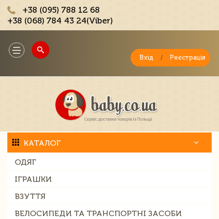
+38 (095) 788 12 68
+38 (068) 784 43 24(Viber)
;
Toggle
navigation
Вхід
/
Реєстрація
КАТАЛОГ
ОДЯГ
ІГРАШКИ
ВЗУТТЯ
ВЕЛОСИПЕДИ ТА ТРАНСПОРТНІ ЗАСОБИ