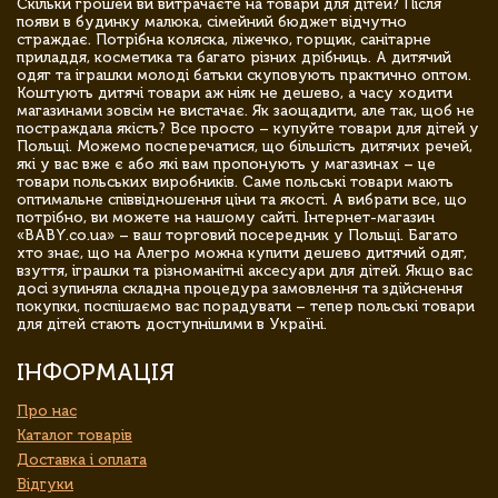
Скільки грошей ви витрачаєте на товари для дітей? Після
появи в будинку малюка, сімейний бюджет відчутно
страждає. Потрібна коляска, ліжечко, горщик, санітарне
приладдя, косметика та багато різних дрібниць. А дитячий
одяг та іграшки молоді батьки скуповують практично оптом.
Коштують дитячі товари аж ніяк не дешево, а часу ходити
магазинами зовсім не вистачає. Як заощадити, але так, щоб не
постраждала якість? Все просто – купуйте товари для дітей у
Польщі. Можемо посперечатися, що більшість дитячих речей,
які у вас вже є або які вам пропонують у магазинах – це
товари польських виробників. Саме польські товари мають
оптимальне співвідношення ціни та якості. А вибрати все, що
потрібно, ви можете на нашому сайті. Інтернет-магазин
«BABY.co.ua» – ваш торговий посередник у Польщі. Багато
хто знає, що на Алегро можна купити дешево дитячий одяг,
взуття, іграшки та різноманітні аксесуари для дітей. Якщо вас
досі зупиняла складна процедура замовлення та здійснення
покупки, поспішаємо вас порадувати – тепер польські товари
для дітей стають доступнішими в Україні.
ІНФОРМАЦІЯ
Про нас
Каталог товарів
Доставка і оплата
Відгуки