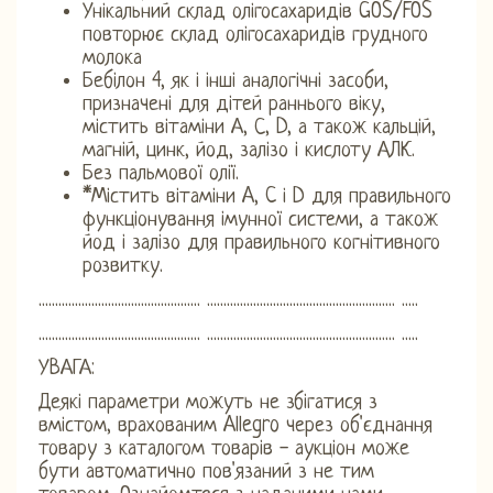
Унікальний склад олігосахаридів GOS/FOS
повторює склад олігосахаридів грудного
молока
Бебілон 4, як і інші аналогічні засоби,
призначені для дітей раннього віку,
містить вітаміни А, С, D, а також кальцій,
магній, цинк, йод, залізо і кислоту АЛК.
Без пальмової олії.
*Містить вітаміни A, C і D для правильного
функціонування імунної системи, а також
йод і залізо для правильного когнітивного
розвитку.
................................................. ......................................................... .....
................................................. ......................................................... .....
УВАГА:
Деякі параметри можуть не збігатися з
вмістом, врахованим Allegro через об'єднання
товару з каталогом товарів - аукціон може
бути автоматично пов'язаний з не тим