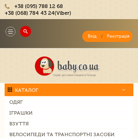
+38 (095) 788 12 68
+38 (068) 784 43 24(Viber)
;
Toggle
navigation
Вхід
/
Реєстрація
КАТАЛОГ
ОДЯГ
ІГРАШКИ
ВЗУТТЯ
ВЕЛОСИПЕДИ ТА ТРАНСПОРТНІ ЗАСОБИ