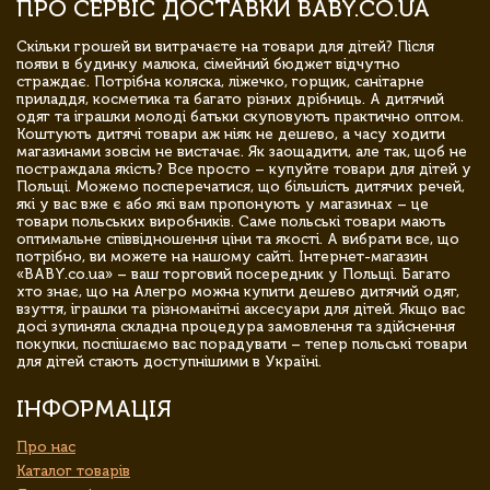
ПРО СЕРВІС ДОСТАВКИ BABY.CO.UA
Скільки грошей ви витрачаєте на товари для дітей? Після
появи в будинку малюка, сімейний бюджет відчутно
страждає. Потрібна коляска, ліжечко, горщик, санітарне
приладдя, косметика та багато різних дрібниць. А дитячий
одяг та іграшки молоді батьки скуповують практично оптом.
Коштують дитячі товари аж ніяк не дешево, а часу ходити
магазинами зовсім не вистачає. Як заощадити, але так, щоб не
постраждала якість? Все просто – купуйте товари для дітей у
Польщі. Можемо посперечатися, що більшість дитячих речей,
які у вас вже є або які вам пропонують у магазинах – це
товари польських виробників. Саме польські товари мають
оптимальне співвідношення ціни та якості. А вибрати все, що
потрібно, ви можете на нашому сайті. Інтернет-магазин
«BABY.co.ua» – ваш торговий посередник у Польщі. Багато
хто знає, що на Алегро можна купити дешево дитячий одяг,
взуття, іграшки та різноманітні аксесуари для дітей. Якщо вас
досі зупиняла складна процедура замовлення та здійснення
покупки, поспішаємо вас порадувати – тепер польські товари
для дітей стають доступнішими в Україні.
ІНФОРМАЦІЯ
Про нас
Каталог товарів