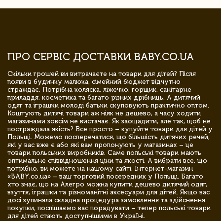
ПРО СЕРВІС ДОСТАВКИ BABY.CO.UA
Скільки грошей ви витрачаєте на товари для дітей? Після
появи в будинку малюка, сімейний бюджет відчутно
страждає. Потрібна коляска, ліжечко, горщик, санітарне
приладдя, косметика та багато різних дрібниць. А дитячий
одяг та іграшки молоді батьки скуповують практично оптом.
Коштують дитячі товари аж ніяк не дешево, а часу ходити
магазинами зовсім не вистачає. Як заощадити, але так, щоб не
постраждала якість? Все просто – купуйте товари для дітей у
Польщі. Можемо посперечатися, що більшість дитячих речей,
які у вас вже є або які вам пропонують у магазинах – це
товари польських виробників. Саме польські товари мають
оптимальне співвідношення ціни та якості. А вибрати все, що
потрібно, ви можете на нашому сайті. Інтернет-магазин
«BABY.co.ua» – ваш торговий посередник у Польщі. Багато
хто знає, що на Алегро можна купити дешево дитячий одяг,
взуття, іграшки та різноманітні аксесуари для дітей. Якщо вас
досі зупиняла складна процедура замовлення та здійснення
покупки, поспішаємо вас порадувати – тепер польські товари
для дітей стають доступнішими в Україні.