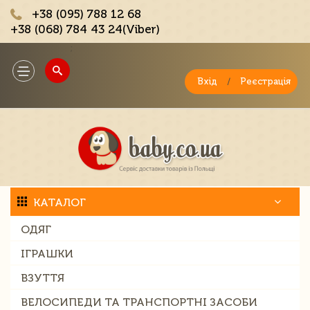
+38 (095) 788 12 68
+38 (068) 784 43 24(Viber)
;
Toggle
navigation
Вхід
/
Реєстрація
КАТАЛОГ
ОДЯГ
ІГРАШКИ
ВЗУТТЯ
ВЕЛОСИПЕДИ ТА ТРАНСПОРТНІ ЗАСОБИ