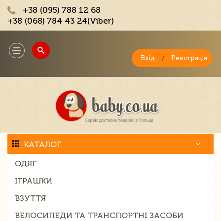
+38 (095) 788 12 68
+38 (068) 784 43 24(Viber)
;
Toggle
navigation
Вхід
/
Реєстрація
КАТАЛОГ
ОДЯГ
ІГРАШКИ
ВЗУТТЯ
ВЕЛОСИПЕДИ ТА ТРАНСПОРТНІ ЗАСОБИ