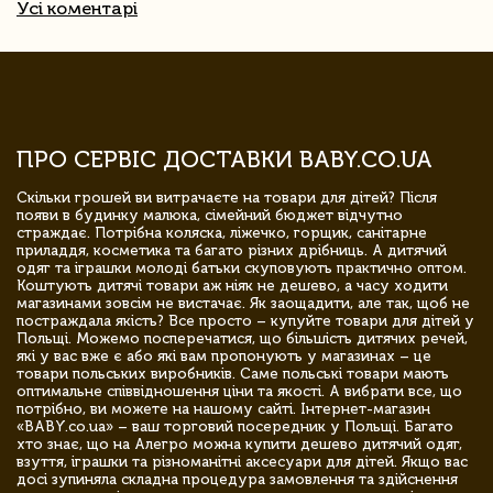
Усі коментарі
ПРО СЕРВІС ДОСТАВКИ BABY.CO.UA
Скільки грошей ви витрачаєте на товари для дітей? Після
появи в будинку малюка, сімейний бюджет відчутно
страждає. Потрібна коляска, ліжечко, горщик, санітарне
приладдя, косметика та багато різних дрібниць. А дитячий
одяг та іграшки молоді батьки скуповують практично оптом.
Коштують дитячі товари аж ніяк не дешево, а часу ходити
магазинами зовсім не вистачає. Як заощадити, але так, щоб не
постраждала якість? Все просто – купуйте товари для дітей у
Польщі. Можемо посперечатися, що більшість дитячих речей,
які у вас вже є або які вам пропонують у магазинах – це
товари польських виробників. Саме польські товари мають
оптимальне співвідношення ціни та якості. А вибрати все, що
потрібно, ви можете на нашому сайті. Інтернет-магазин
«BABY.co.ua» – ваш торговий посередник у Польщі. Багато
хто знає, що на Алегро можна купити дешево дитячий одяг,
взуття, іграшки та різноманітні аксесуари для дітей. Якщо вас
досі зупиняла складна процедура замовлення та здійснення