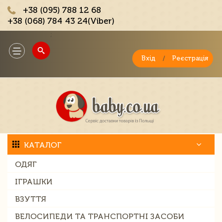
+38 (095) 788 12 68
+38 (068) 784 43 24(Viber)
;
Toggle
navigation
Вхід
/
Реєстрація
КАТАЛОГ
ОДЯГ
ІГРАШКИ
ВЗУТТЯ
ВЕЛОСИПЕДИ ТА ТРАНСПОРТНІ ЗАСОБИ