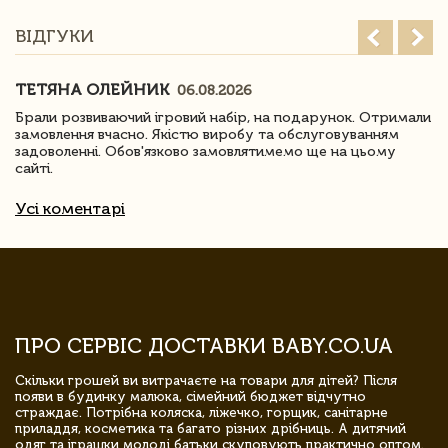
ВІДГУКИ
ТЕТЯНА ОЛЕЙНИК
06.08.2026
Брали розвиваючий ігровий набір, на подарунок. Отримали
замовлення вчасно. Якістю виробу та обслуговуванням
задоволенні. Обов'язково замовлятимемо ще на цьому
сайті.
Усі коментарі
ПРО СЕРВІС ДОСТАВКИ BABY.CO.UA
Скільки грошей ви витрачаєте на товари для дітей? Після
появи в будинку малюка, сімейний бюджет відчутно
страждає. Потрібна коляска, ліжечко, горщик, санітарне
приладдя, косметика та багато різних дрібниць. А дитячий
одяг та іграшки молоді батьки скуповують практично оптом.