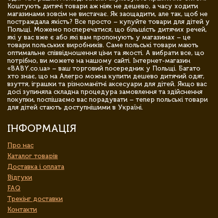
Коштують дитячі товари аж ніяк не дешево, а часу ходити
магазинами зовсім не вистачає. Як заощадити, але так, щоб не
постраждала якість? Все просто – купуйте товари для дітей у
Польщі. Можемо посперечатися, що більшість дитячих речей,
які у вас вже є або які вам пропонують у магазинах – це
товари польських виробників. Саме польські товари мають
оптимальне співвідношення ціни та якості. А вибрати все, що
потрібно, ви можете на нашому сайті. Інтернет-магазин
«BABY.co.ua» – ваш торговий посередник у Польщі. Багато
хто знає, що на Алегро можна купити дешево дитячий одяг,
взуття, іграшки та різноманітні аксесуари для дітей. Якщо вас
досі зупиняла складна процедура замовлення та здійснення
покупки, поспішаємо вас порадувати – тепер польські товари
для дітей стають доступнішими в Україні.
ІНФОРМАЦІЯ
Про нас
Каталог товарів
Доставка і оплата
Відгуки
FAQ
Трекінг доставки
Контакти