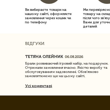
Ви вибираєте товари на
Ми перевіряємо
нашому сайті, оформляєте
товару на склад
замовлення через кошик чи
після чого зв'яз
по телефону
Вами для уточн
деталей
ВІДГУКИ
ТЕТЯНА ОЛЕЙНИК
06.08.2026
ачество
Брали розвиваючий ігровий набір, на подарунок.
Отримали замовлення вчасно. Якістю виробу та
обслуговуванням задоволенні. Обов'язково
замовлятимемо ще на цьому сайті.
Усі коментарі