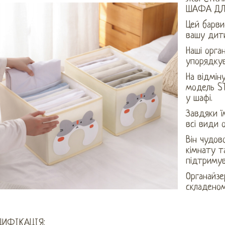
ШАФА ДЛЯ
Цей барви
вашу дити
Наші орга
упорядку
На відмін
модель ST
у шафі.
Завдяки ї
всі види 
Він чудов
кімнату т
підтримув
Органайзе
складеном
ЦИФІКАЦІЯ: