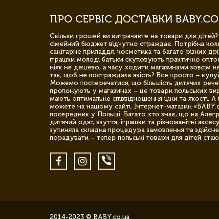
ПРО СЕРВІС ДОСТАВКИ BABY.CO
Скільки грошей ви витрачаєте на товари для дітей?
сімейний бюджет відчутно страждає. Потрібна коля
санітарне приладдя, косметика та багато різних дрі
іграшки молоді батьки скуповують практично опто
ніяк не дешево, а часу ходити магазинами зовсім не
так, щоб не постраждала якість? Все просто – купу
Можемо посперечатися, що більшість дитячих речей,
пропонують у магазинах – це товари польських вир
мають оптимальне співвідношення ціни та якості. А 
можете на нашому сайті. Інтернет-магазин «BABY.
посередник у Польщі. Багато хто знає, що на Але
дитячий одяг, взуття, іграшки та різноманітні аксес
зупиняла складна процедура замовлення та здійсне
порадувати – тепер польські товари для дітей стаю
2014-2023 © BABY.co.ua