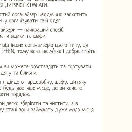
 ДИТЯЧОЇ КІМНАТИ.
стий органайзер неодмінно заохотить
ну організувати свій одяг.
найзери — найкращий спосіб
вати ящики та шафи.
у від інших органайзерів цього типу, ця
IFFEN, тому вона не м’яка і добре стоїть
м ви можете розставляти та сортувати
одягу та білизни.
о підійде в гардеробну, шафу, дитячу
а будь-яке інше місце, де ви хочете
ати порядок.
ри легко зберігати та чистити, а в
у стані вони займають дуже мало місця.