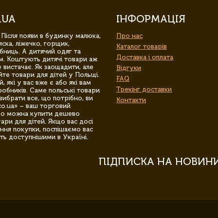
.UA
ІНФОРМАЦІЯ
 Після появи в будинку малюка,
Про нас
ска, ліжечко, горщик,
Каталог товарів
бниць. А дитячий одяг та
Доставка і оплата
м. Коштують дитячі товари аж
 вистачає. Як заощадити, але
Відгуки
йте товари для дітей у Польщі.
FAQ
 які у вас вже є або які вам
Трекінг доставки
обників. Саме польські товари
вибрати все, що потрібно, ви
Контакти
co.ua» – ваш торговий
гро можна купити дешево
уари для дітей. Якщо вас досі
ння покупки, поспішаємо вас
ть доступнішими в Україні.
ПІДПИСКА НА НОВИН