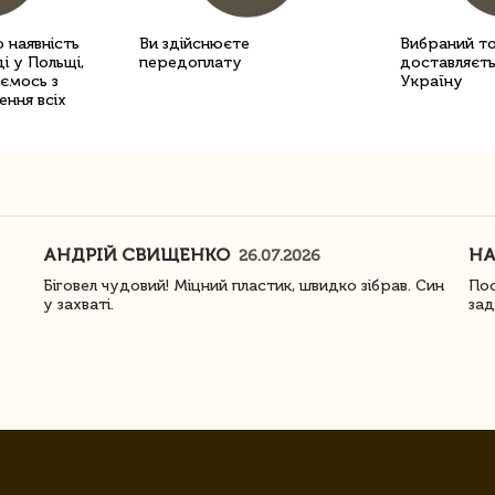
 наявність
Ви здійснюєте
Вибраний т
і у Польщі,
передоплату
доставляєть
уємось з
Україну
ення всіх
АНДРІЙ СВИЩЕНКО
Н
26.07.2026
Біговел чудовий! Міцний пластик, швидко зібрав. Син
Пос
у захваті.
зад