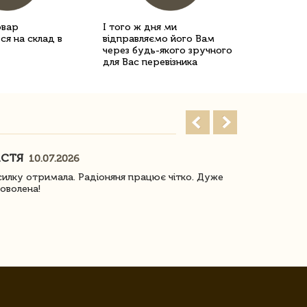
овар
І того ж дня ми
ся на склад в
відправляємо його Вам
через будь-якого зручного
для Вас перевізника
АСТЯ
ПОГОРЕЛО
10.07.2026
илку отримала. Радіоняня працює чітко. Дуже
Отримали віз
оволена!
Доставка з 
завжди була 