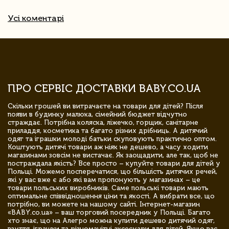
Усі коментарі
ПРО СЕРВІС ДОСТАВКИ BABY.CO.UA
Скільки грошей ви витрачаєте на товари для дітей? Після
появи в будинку малюка, сімейний бюджет відчутно
страждає. Потрібна коляска, ліжечко, горщик, санітарне
приладдя, косметика та багато різних дрібниць. А дитячий
одяг та іграшки молоді батьки скуповують практично оптом.
Коштують дитячі товари аж ніяк не дешево, а часу ходити
магазинами зовсім не вистачає. Як заощадити, але так, щоб не
постраждала якість? Все просто – купуйте товари для дітей у
Польщі. Можемо посперечатися, що більшість дитячих речей,
які у вас вже є або які вам пропонують у магазинах – це
товари польських виробників. Саме польські товари мають
оптимальне співвідношення ціни та якості. А вибрати все, що
потрібно, ви можете на нашому сайті. Інтернет-магазин
«BABY.co.ua» – ваш торговий посередник у Польщі. Багато
хто знає, що на Алегро можна купити дешево дитячий одяг,
взуття, іграшки та різноманітні аксесуари для дітей. Якщо вас