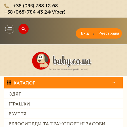
+38 (095) 788 12 68
+38 (068) 784 43 24(Viber)
;
Toggle
navigation
Вхід
/
Реєстрація
КАТАЛОГ
ОДЯГ
ІГРАШКИ
ВЗУТТЯ
ВЕЛОСИПЕДИ ТА ТРАНСПОРТНІ ЗАСОБИ