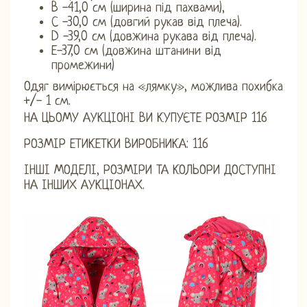
B -41,0 см (ширина під пахвами),
С -30,0 см (довгий рукав від плеча).
D -39,0 см (довжина рукава від плеча).
Е-37,0 см (довжина штанини від
промежини)
Одяг вимірюється на «лямку», можлива похибка
+/- 1 см.
НА ЦЬОМУ АУКЦІОНІ ВИ КУПУЄТЕ РОЗМІР 116
РОЗМІР ЕТИКЕТКИ ВИРОБНИКА: 116
ІНШІ МОДЕЛІ, РОЗМІРИ ТА КОЛЬОРИ ДОСТУПНІ
НА ІНШИХ АУКЦІОНАХ.