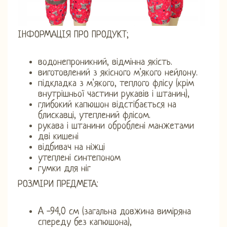
ІНФОРМАЦІЯ ПРО ПРОДУКТ;
водонепроникний, відмінна якість.
виготовлений з якісного м'якого нейлону.
підкладка з м'якого, теплого флісу (крім
внутрішньої частини рукавів і штанин),
глибокий капюшон відстібається на
блискавці, утеплений флісом.
рукава і штанини оброблені манжетами
дві кишені
відбивач на ніжці
утеплені синтепоном
гумки для ніг
РОЗМІРИ ПРЕДМЕТА:
A -94,0 см (загальна довжина виміряна
спереду без капюшона),