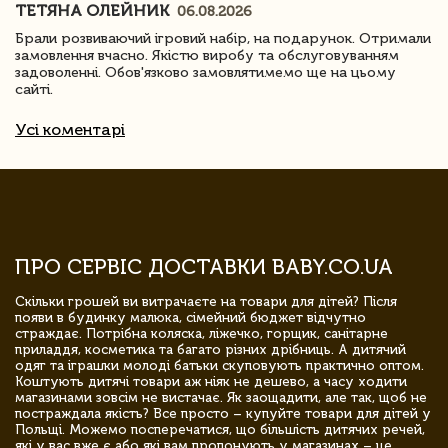
ТЕТЯНА ОЛЕЙНИК
06.08.2026
Брали розвиваючий ігровий набір, на подарунок. Отримали
замовлення вчасно. Якістю виробу та обслуговуванням
задоволенні. Обов'язково замовлятимемо ще на цьому
сайті.
Усі коментарі
ПРО СЕРВІС ДОСТАВКИ BABY.CO.UA
Скільки грошей ви витрачаєте на товари для дітей? Після
появи в будинку малюка, сімейний бюджет відчутно
страждає. Потрібна коляска, ліжечко, горщик, санітарне
приладдя, косметика та багато різних дрібниць. А дитячий
одяг та іграшки молоді батьки скуповують практично оптом.
Коштують дитячі товари аж ніяк не дешево, а часу ходити
магазинами зовсім не вистачає. Як заощадити, але так, щоб не
постраждала якість? Все просто – купуйте товари для дітей у
Польщі. Можемо посперечатися, що більшість дитячих речей,
які у вас вже є або які вам пропонують у магазинах – це