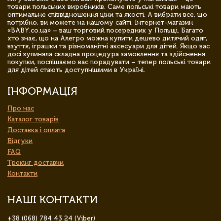
товари польських виробників. Саме польські товари мають
оптимальне співвідношення ціни та якості. А вибрати все, що
потрібно, ви можете на нашому сайті. Інтернет-магазин
«BABY.co.ua» – ваш торговий посередник у Польщі. Багато
хто знає, що на Алегро можна купити дешево дитячий одяг,
взуття, іграшки та різноманітні аксесуари для дітей. Якщо вас
досі зупиняла складна процедура замовлення та здійснення
покупки, поспішаємо вас порадувати – тепер польські товари
для дітей стають доступнішими в Україні.
ІНФОРМАЦІЯ
Про нас
Каталог товарів
Доставка і оплата
Відгуки
FAQ
Трекінг доставки
Контакти
НАШІ КОНТАКТИ
+38 (068) 784 43 24 (Viber)