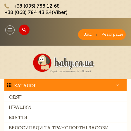
+38 (095) 788 12 68
+38 (068) 784 43 24(Viber)
;
Toggle
navigation
Вхід
/
Реєстрація
КАТАЛОГ
ОДЯГ
ІГРАШКИ
ВЗУТТЯ
ВЕЛОСИПЕДИ ТА ТРАНСПОРТНІ ЗАСОБИ