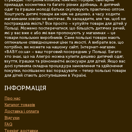
приладдя, косметика та багато різних дрібниць. А дитячий
одяг та іграшки молоді батьки скуповують практично оптом.
Коштують дитячі товари аж ніяк не дешево, а часу ходити
магазинами зовсім не вистачає. Як заощадити, але так, щоб не
постраждала якість? Все просто – купуйте товари для дітей у
Польщі. Можемо посперечатися, що більшість дитячих речей,
які у вас вже є або які вам пропонують у магазинах – це
товари польських виробників. Саме польські товари мають
оптимальне співвідношення ціни та якості. А вибрати все, що
потрібно, ви можете на нашому сайті. Інтернет-магазин
«BABY.co.ua» – ваш торговий посередник у Польщі. Багато
хто знає, що на Алегро можна купити дешево дитячий одяг,
взуття, іграшки та різноманітні аксесуари для дітей. Якщо вас
досі зупиняла складна процедура замовлення та здійснення
покупки, поспішаємо вас порадувати – тепер польські товари
для дітей стають доступнішими в Україні.
ІНФОРМАЦІЯ
Про нас
Каталог товарів
Доставка і оплата
Відгуки
FAQ
Трекінг доставки