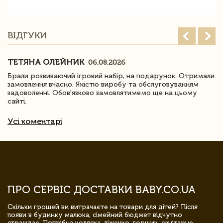
ВІДГУКИ
ТЕТЯНА ОЛЕЙНИК
06.08.2026
Брали розвиваючий ігровий набір, на подарунок. Отримали
замовлення вчасно. Якістю виробу та обслуговуванням
задоволенні. Обов'язково замовлятимемо ще на цьому
сайті.
Усі коментарі
ПРО СЕРВІС ДОСТАВКИ BABY.CO.UA
Скільки грошей ви витрачаєте на товари для дітей? Після
появи в будинку малюка, сімейний бюджет відчутно
страждає. Потрібна коляска, ліжечко, горщик, санітарне