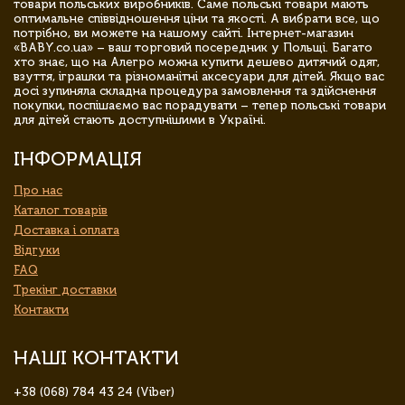
товари польських виробників. Саме польські товари мають
оптимальне співвідношення ціни та якості. А вибрати все, що
потрібно, ви можете на нашому сайті. Інтернет-магазин
«BABY.co.ua» – ваш торговий посередник у Польщі. Багато
хто знає, що на Алегро можна купити дешево дитячий одяг,
взуття, іграшки та різноманітні аксесуари для дітей. Якщо вас
досі зупиняла складна процедура замовлення та здійснення
покупки, поспішаємо вас порадувати – тепер польські товари
для дітей стають доступнішими в Україні.
ІНФОРМАЦІЯ
Про нас
Каталог товарів
Доставка і оплата
Відгуки
FAQ
Трекінг доставки
Контакти
НАШІ КОНТАКТИ
+38 (068) 784 43 24 (Viber)