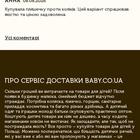
АННА
08.08.2026
Купувала пляшечку проти коліків. Цей варіант спрацював.
якістю та ціною задоволена.
Усі коментарі
ПРО СЕРВІС ДОСТАВКИ BABY.CO.UA
Скільки грошей ви витрачаєте на товари для дітей? Після
появи в будинку малюка, сімейний бюджет відчутно
страждає. Потрібна коляска, ліжечко, горщик, санітарне
приладдя, косметика та багато різних дрібниць. А дитячий
одяг та іграшки молоді батьки скуповують практично оптом.
Коштують дитячі товари аж ніяк не дешево, а часу ходити
магазинами зовсім не вистачає. Як заощадити, але так, щоб не
постраждала якість? Все просто – купуйте товари для дітей у
Польщі. Можемо посперечатися, що більшість дитячих речей,
які у вас вже є або які вам пропонують у магазинах – це