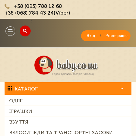
+38 (095) 788 12 68
+38 (068) 784 43 24(Viber)
;
Toggle
navigation
Вхід
/
Реєстрація
КАТАЛОГ
ОДЯГ
ІГРАШКИ
ВЗУТТЯ
ВЕЛОСИПЕДИ ТА ТРАНСПОРТНІ ЗАСОБИ