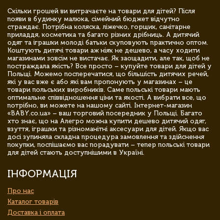
Скільки грошей ви витрачаєте на товари для дітей? Після
появи в будинку малюка, сімейний бюджет відчутно
страждає. Потрібна коляска, ліжечко, горщик, санітарне
приладдя, косметика та багато різних дрібниць. А дитячий
одяг та іграшки молоді батьки скуповують практично оптом.
Коштують дитячі товари аж ніяк не дешево, а часу ходити
магазинами зовсім не вистачає. Як заощадити, але так, щоб не
постраждала якість? Все просто – купуйте товари для дітей у
Польщі. Можемо посперечатися, що більшість дитячих речей,
які у вас вже є або які вам пропонують у магазинах – це
товари польських виробників. Саме польські товари мають
оптимальне співвідношення ціни та якості. А вибрати все, що
потрібно, ви можете на нашому сайті. Інтернет-магазин
«BABY.co.ua» – ваш торговий посередник у Польщі. Багато
хто знає, що на Алегро можна купити дешево дитячий одяг,
взуття, іграшки та різноманітні аксесуари для дітей. Якщо вас
досі зупиняла складна процедура замовлення та здійснення
покупки, поспішаємо вас порадувати – тепер польські товари
для дітей стають доступнішими в Україні.
ІНФОРМАЦІЯ
Про нас
Каталог товарів
Доставка і оплата