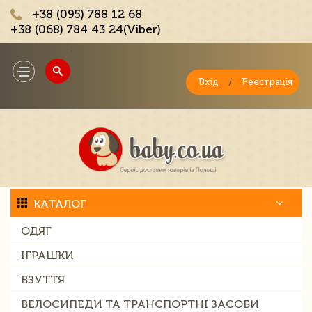
+38 (095) 788 12 68
+38 (068) 784 43 24(Viber)
;
Toggle
navigation
Вхід
/
Реєстрація
КАТАЛОГ
ОДЯГ
ІГРАШКИ
ВЗУТТЯ
ВЕЛОСИПЕДИ ТА ТРАНСПОРТНІ ЗАСОБИ