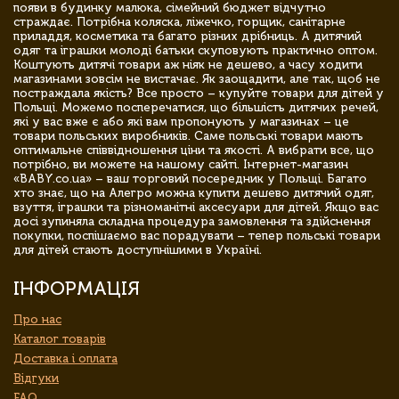
появи в будинку малюка, сімейний бюджет відчутно
страждає. Потрібна коляска, ліжечко, горщик, санітарне
приладдя, косметика та багато різних дрібниць. А дитячий
одяг та іграшки молоді батьки скуповують практично оптом.
Коштують дитячі товари аж ніяк не дешево, а часу ходити
магазинами зовсім не вистачає. Як заощадити, але так, щоб не
постраждала якість? Все просто – купуйте товари для дітей у
Польщі. Можемо посперечатися, що більшість дитячих речей,
які у вас вже є або які вам пропонують у магазинах – це
товари польських виробників. Саме польські товари мають
оптимальне співвідношення ціни та якості. А вибрати все, що
потрібно, ви можете на нашому сайті. Інтернет-магазин
«BABY.co.ua» – ваш торговий посередник у Польщі. Багато
хто знає, що на Алегро можна купити дешево дитячий одяг,
взуття, іграшки та різноманітні аксесуари для дітей. Якщо вас
досі зупиняла складна процедура замовлення та здійснення
покупки, поспішаємо вас порадувати – тепер польські товари
для дітей стають доступнішими в Україні.
ІНФОРМАЦІЯ
Про нас
Каталог товарів
Доставка і оплата
Відгуки
FAQ