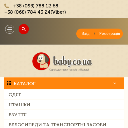
+38 (095) 788 12 68
+38 (068) 784 43 24(Viber)
;
Toggle
navigation
Вхід
/
Реєстрація
КАТАЛОГ
ОДЯГ
ІГРАШКИ
ВЗУТТЯ
ВЕЛОСИПЕДИ ТА ТРАНСПОРТНІ ЗАСОБИ