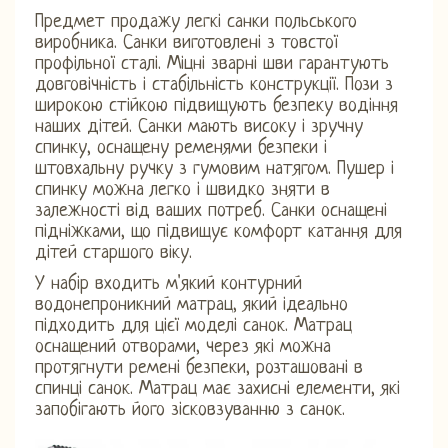
Предмет продажу легкі санки польського
виробника. Санки виготовлені з товстої
профільної сталі. Міцні зварні шви гарантують
довговічність і стабільність конструкції. Пози з
широкою стійкою підвищують безпеку водіння
наших дітей. Санки мають високу і зручну
спинку, оснащену ременями безпеки і
штовхальну ручку з гумовим натягом. Пушер і
спинку можна легко і швидко зняти в
залежності від ваших потреб. Санки оснащені
підніжками, що підвищує комфорт катання для
дітей старшого віку.
У набір входить м'який контурний
водонепроникний матрац, який ідеально
підходить для цієї моделі санок. Матрац
оснащений отворами, через які можна
протягнути ремені безпеки, розташовані в
спинці санок. Матрац має захисні елементи, які
запобігають його зісковзуванню з санок.