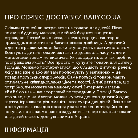
ПРО СЕРВІС ДОСТАВКИ BABY.CO.UA
Скільки грошей ви витрачаєте на товари для дітей? Після
появи в будинку малюка, сімейний бюджет відчутно
страждає. Потрібна коляска, ліжечко, горщик, санітарне
приладдя, косметика та багато різних дрібниць. А дитячий
одяг та іграшки молоді батьки скуповують практично оптом.
Коштують дитячі товари аж ніяк не дешево, а часу ходити
магазинами зовсім не вистачає. Як заощадити, але так, щоб не
постраждала якість? Все просто – купуйте товари для дітей у
Польщі. Можемо посперечатися, що більшість дитячих речей,
які у вас вже є або які вам пропонують у магазинах – це
товари польських виробників. Саме польські товари мають
оптимальне співвідношення ціни та якості. А вибрати все, що
потрібно, ви можете на нашому сайті. Інтернет-магазин
«BABY.co.ua» – ваш торговий посередник у Польщі. Багато
хто знає, що на Алегро можна купити дешево дитячий одяг,
взуття, іграшки та різноманітні аксесуари для дітей. Якщо вас
досі зупиняла складна процедура замовлення та здійснення
покупки, поспішаємо вас порадувати – тепер польські товари
для дітей стають доступнішими в Україні.
ІНФОРМАЦІЯ