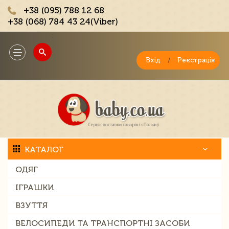
+38 (095) 788 12 68
+38 (068) 784 43 24(Viber)
;
Toggle
navigation
Вхід
/
Реєстрація
КАТАЛОГ
ОДЯГ
ІГРАШКИ
ВЗУТТЯ
ВЕЛОСИПЕДИ ТА ТРАНСПОРТНІ ЗАСОБИ