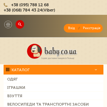
+38 (095) 788 12 68
+38 (068) 784 43 24(Viber)
;
Toggle
navigation
Вхід
/
Реєстрація
КАТАЛОГ
ОДЯГ
ІГРАШКИ
ВЗУТТЯ
ВЕЛОСИПЕДИ ТА ТРАНСПОРТНІ ЗАСОБИ