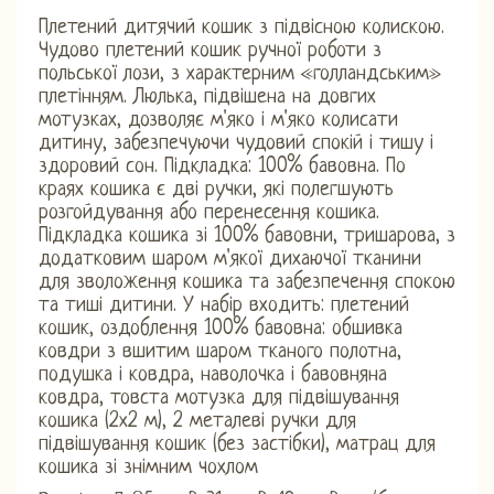
Плетений дитячий кошик з підвісною колискою.
Чудово плетений кошик ручної роботи з
польської лози, з характерним «голландським»
плетінням. Люлька, підвішена на довгих
мотузках, дозволяє м'яко і м'яко колисати
дитину, забезпечуючи чудовий спокій і тишу і
здоровий сон. Підкладка: 100% бавовна. По
краях кошика є дві ручки, які полегшують
розгойдування або перенесення кошика.
Підкладка кошика зі 100% бавовни, тришарова, з
додатковим шаром м'якої дихаючої тканини
для зволоження кошика та забезпечення спокою
та тиші дитини. У набір входить: плетений
кошик, оздоблення 100% бавовна: обшивка
ковдри з вшитим шаром тканого полотна,
подушка і ковдра, наволочка і бавовняна
ковдра, товста мотузка для підвішування
кошика (2х2 м), 2 металеві ручки для
підвішування кошик (без застібки), матрац для
кошика зі знімним чохлом