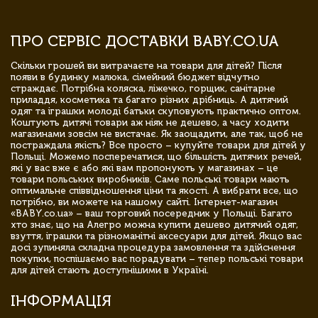
ПРО СЕРВІС ДОСТАВКИ BABY.CO.UA
Скільки грошей ви витрачаєте на товари для дітей? Після
появи в будинку малюка, сімейний бюджет відчутно
страждає. Потрібна коляска, ліжечко, горщик, санітарне
приладдя, косметика та багато різних дрібниць. А дитячий
одяг та іграшки молоді батьки скуповують практично оптом.
Коштують дитячі товари аж ніяк не дешево, а часу ходити
магазинами зовсім не вистачає. Як заощадити, але так, щоб не
постраждала якість? Все просто – купуйте товари для дітей у
Польщі. Можемо посперечатися, що більшість дитячих речей,
які у вас вже є або які вам пропонують у магазинах – це
товари польських виробників. Саме польські товари мають
оптимальне співвідношення ціни та якості. А вибрати все, що
потрібно, ви можете на нашому сайті. Інтернет-магазин
«BABY.co.ua» – ваш торговий посередник у Польщі. Багато
хто знає, що на Алегро можна купити дешево дитячий одяг,
взуття, іграшки та різноманітні аксесуари для дітей. Якщо вас
досі зупиняла складна процедура замовлення та здійснення
покупки, поспішаємо вас порадувати – тепер польські товари
для дітей стають доступнішими в Україні.
ІНФОРМАЦІЯ