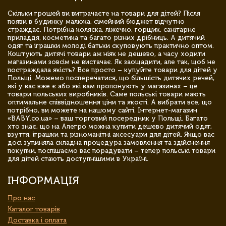
Скільки грошей ви витрачаєте на товари для дітей? Після
появи в будинку малюка, сімейний бюджет відчутно
страждає. Потрібна коляска, ліжечко, горщик, санітарне
приладдя, косметика та багато різних дрібниць. А дитячий
одяг та іграшки молоді батьки скуповують практично оптом.
Коштують дитячі товари аж ніяк не дешево, а часу ходити
магазинами зовсім не вистачає. Як заощадити, але так, щоб не
постраждала якість? Все просто – купуйте товари для дітей у
Польщі. Можемо посперечатися, що більшість дитячих речей,
які у вас вже є або які вам пропонують у магазинах – це
товари польських виробників. Саме польські товари мають
оптимальне співвідношення ціни та якості. А вибрати все, що
потрібно, ви можете на нашому сайті. Інтернет-магазин
«BABY.co.ua» – ваш торговий посередник у Польщі. Багато
хто знає, що на Алегро можна купити дешево дитячий одяг,
взуття, іграшки та різноманітні аксесуари для дітей. Якщо вас
досі зупиняла складна процедура замовлення та здійснення
покупки, поспішаємо вас порадувати – тепер польські товари
для дітей стають доступнішими в Україні.
ІНФОРМАЦІЯ
Про нас
Каталог товарів
Доставка і оплата