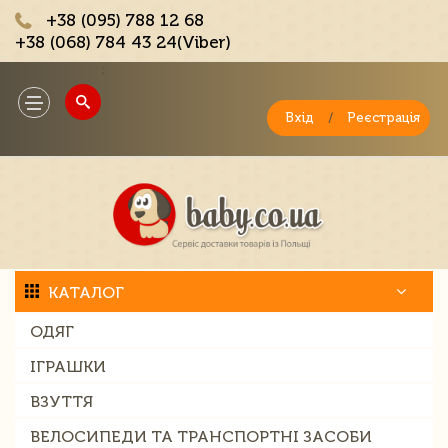
+38 (095) 788 12 68
+38 (068) 784 43 24(Viber)
;
Toggle
navigation
Вхід
/
Реєстрація
КАТАЛОГ
ОДЯГ
ІГРАШКИ
ВЗУТТЯ
ВЕЛОСИПЕДИ ТА ТРАНСПОРТНІ ЗАСОБИ