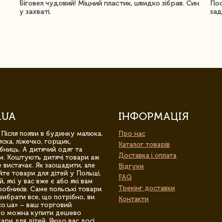
Біговел чудовий! Міцний пластик, швидко зібрав. Син
Пос
у захваті.
зад
.UA
ІНФОРМАЦІЯ
 Після появи в будинку малюка,
Про нас
ска, ліжечко, горщик,
Каталог товарів
бниць. А дитячий одяг та
Доставка і оплата
м. Коштують дитячі товари аж
 вистачає. Як заощадити, але
Відгуки
йте товари для дітей у Польщі.
FAQ
 які у вас вже є або які вам
Трекінг доставки
обників. Саме польські товари
вибрати все, що потрібно, ви
Контакти
co.ua» – ваш торговий
гро можна купити дешево
уари для дітей. Якщо вас досі