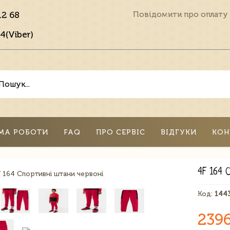
12 68
Повідомити про оплату
4(Viber)
МА РОБОТИ
FAQ
ПРО СЕРВІС
ВІДГУКИ
КОН
4F 164 
Код:
144
239