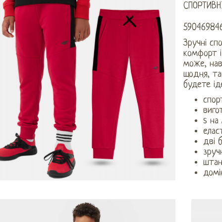
СПОРТИВН
59046984
Зручні сп
комфорт і
може, нав
щодня, та
будете іде
спор
виго
s на
елас
дві б
зруч
штан
домі