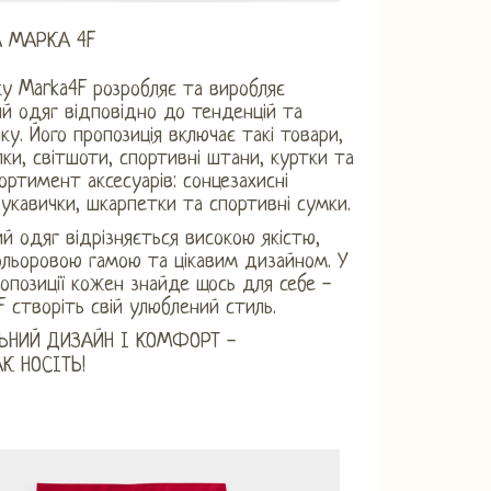
 МАРКА 4F
ку Marka4F розробляє та виробляє
й одяг відповідно до тенденцій та
ку. Його пропозиція включає такі товари,
лки, світшоти, спортивні штани, куртки та
ортимент аксесуарів: сонцезахисні
рукавички, шкарпетки та спортивні сумки.
й одяг відрізняється високою якістю,
льоровою гамою та цікавим дизайном. У
ропозиції кожен знайде щось для себе -
F створіть свій улюблений стиль.
ЬНИЙ ДИЗАЙН І КОМФОРТ -
АК НОСІТЬ!