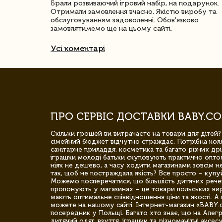
ачество
Брали розвиваючий ігровий набір, на подарунок.
Отримали замовлення вчасно. Якістю виробу та
обслуговуванням задоволенні. Обов'язково
замовлятимемо ще на цьому сайті.
Усі коментарі
ПРО СЕРВІС ДОСТАВКИ BABY.CO
Скільки грошей ви витрачаєте на товари для дітей?
сімейний бюджет відчутно страждає. Потрібна коля
санітарне приладдя, косметика та багато різних дрі
іграшки молоді батьки скуповують практично опто
ніяк не дешево, а часу ходити магазинами зовсім не
так, щоб не постраждала якість? Все просто – купу
Можемо посперечатися, що більшість дитячих речей,
пропонують у магазинах – це товари польських вир
мають оптимальне співвідношення ціни та якості. А 
можете на нашому сайті. Інтернет-магазин «BABY.
посередник у Польщі. Багато хто знає, що на Але
дитячий одяг, взуття, іграшки та різноманітні аксес