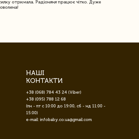
илку отримала. Радіоняня працює чітко. Дуже
Отримали віз
оволена!
Доставка з 
завжди була 
НАШІ
КОНТАКТИ
+38 (068) 784 43 24 (Viber)
+38 (095) 788 12 68
(пн - пт с 10:00 до 19:00, сб - нд 11:00 -
15:00)
e-mail: infobaby.co.ua@gmail.com