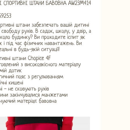
І СПОРТИВНІ ШТАНИ БАВОВНА AW23M414
69253
ортивні штани забезпечать вашій дитині
 свободу рухів. В садок, школу, у двір, а
коло будинку? Ви проходите іспит як
к і під час фізичних навантажень. Ви
альні в будь-якій ситуації!
тивні штани Chopice 4F
товлений з високоякісного матеріалу
 мій дотик
тичний пояс з регулюванням
ічні кишені
ні - не сковують рухів
ини закінчувалися манжетами
нуючий матеріал: бавовна