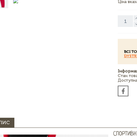
Ціна вка
ВСІ Т
DYSTR
Інформац
Стан тов
Доступна 
ПИС
СПОРТИВН