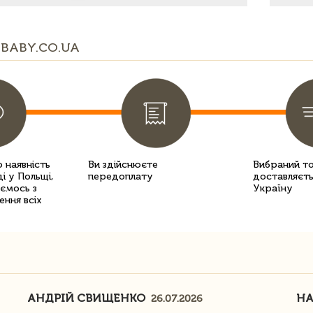
BABY.CO.UA
 наявність
Ви здійснюєте
Вибраний т
і у Польщі,
передоплату
доставляєть
уємось з
Україну
ення всіх
АНДРІЙ СВИЩЕНКО
Н
26.07.2026