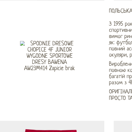
ПОЛЬСЬКА
З 1995 ро
спортивни
вимог рин
як: футбо
повний ас
окуляри, 
Вироблени
повною ко
багатій п
разом з 4
ОРИГІНАЛ
ПРОСТО Т