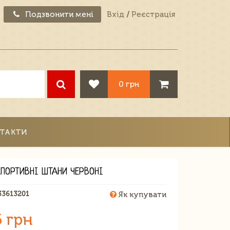
Подзвонити мені
Вхід
/
Реєстрація
0 грн
ТАКТИ
СПОРТИВНІ ШТАНИ ЧЕРВОНІ
33613201
Як купувати
6 грн