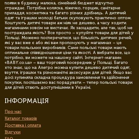
появи в будинку малюка, сімейний бюджет відчутно
страждає. Потрібна коляска, ліжечко, горщик, санітарне
приладдя, косметика та багато різних дрібниць. А дитячий
одяг та іграшки молоді батьки скуповують практично оптом.
Коштують дитячі товари аж ніяк не дешево, а часу ходити
магазинами зовсім не вистачає. Як заощадити, але так, щоб не
постраждала якість? Все просто – купуйте товари для дітей у
Польщі. Можемо посперечатися, що більшість дитячих речей,
які у вас вже є або які вам пропонують у магазинах – це
товари польських виробників. Саме польські товари мають
оптимальне співвідношення ціни та якості. А вибрати все, що
потрібно, ви можете на нашому сайті. Інтернет-магазин
«BABY.co.ua» – ваш торговий посередник у Польщі. Багато
хто знає, що на Алегро можна купити дешево дитячий одяг,
взуття, іграшки та різноманітні аксесуари для дітей. Якщо вас
досі зупиняла складна процедура замовлення та здійснення
покупки, поспішаємо вас порадувати – тепер польські товари
для дітей стають доступнішими в Україні.
ІНФОРМАЦІЯ
Про нас
Каталог товарів
Доставка і оплата
Відгуки
FAQ