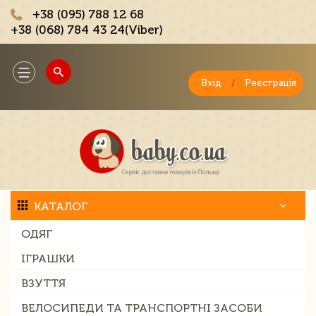
+38 (095) 788 12 68
+38 (068) 784 43 24(Viber)
;
Toggle
navigation
Вхід
/
Реєстрація
КАТАЛОГ
ОДЯГ
ІГРАШКИ
ВЗУТТЯ
ВЕЛОСИПЕДИ ТА ТРАНСПОРТНІ ЗАСОБИ