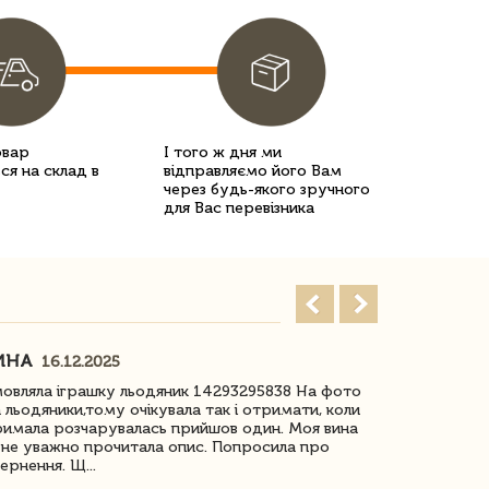
овар
І того ж дня ми
ся на склад в
відправляємо його Вам
через будь-якого зручного
для Вас перевізника
ИНА
ІРИНА БІ
16.12.2025
овляла іграшку льодяник 14293295838 На фото
Дякую за до
 льодяники,тому очікувала так і отримати, коли
незрячоі дів
имала розчарувалась прийшов один. Моя вина
Дуже задово
не уважно прочитала опис. Попросила про
ернення. Щ...