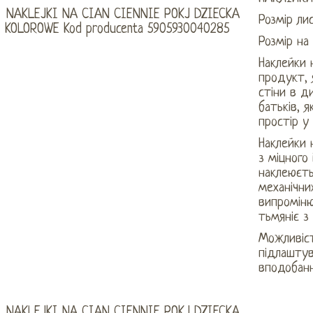
Розмір ли
Розмір на 
Наклейки 
продукт, 
стіни в д
батьків, 
простір у
Наклейки 
з міцного 
наклеюєть
механічни
випроміню
тьмяніє з
Можливіст
підлаштув
вподобанн