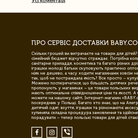
Усі коментарі
ПРО СЕРВІС ДОСТАВКИ BABY.CO
Скільки грошей ви витрачаєте на товари для дітей?
сімейний бюджет відчутно страждає. Потрібна коля
санітарне приладдя, косметика та багато різних дрі
іграшки молоді батьки скуповують практично опто
ніяк не дешево, а часу ходити магазинами зовсім не
так, щоб не постраждала якість? Все просто – купу
Можемо посперечатися, що більшість дитячих речей,
пропонують у магазинах – це товари польських вир
мають оптимальне співвідношення ціни та якості. А 
можете на нашому сайті. Інтернет-магазин «BABY.
посередник у Польщі. Багато хто знає, що на Але
дитячий одяг, взуття, іграшки та різноманітні аксес
зупиняла складна процедура замовлення та здійсне
порадувати – тепер польські товари для дітей стаю