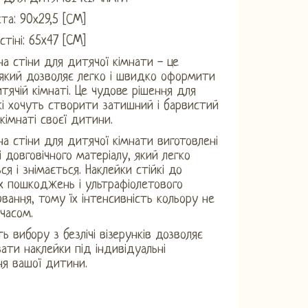
ста: 90х29,5 [СМ]
стіні: 65x47 [CM]
на стіни для дитячої кімнати - це
який дозволяє легко і швидко оформити
итячій кімнаті. Це чудове рішення для
які хочуть створити затишний і барвистий
 кімнаті своєї дитини.
на стіни для дитячої кімнати виготовлені
і довговічного матеріалу, який легко
ся і знімається. Наклейки стійкі до
х пошкоджень і ультрафіолетового
вання, тому їх інтенсивність кольору не
 часом.
ь вибору з безлічі візерунків дозволяє
ати наклейки під індивідуальні
я вашої дитини.