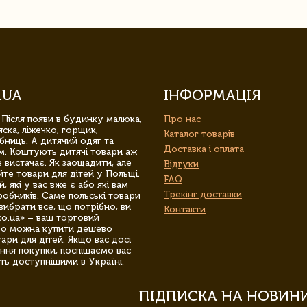
.UA
ІНФОРМАЦІЯ
 Після появи в будинку малюка,
Про нас
ска, ліжечко, горщик,
Каталог товарів
бниць. А дитячий одяг та
Доставка і оплата
м. Коштують дитячі товари аж
 вистачає. Як заощадити, але
Відгуки
йте товари для дітей у Польщі.
FAQ
 які у вас вже є або які вам
Трекінг доставки
обників. Саме польські товари
вибрати все, що потрібно, ви
Контакти
co.ua» – ваш торговий
гро можна купити дешево
уари для дітей. Якщо вас досі
ння покупки, поспішаємо вас
ть доступнішими в Україні.
ПІДПИСКА НА НОВИН