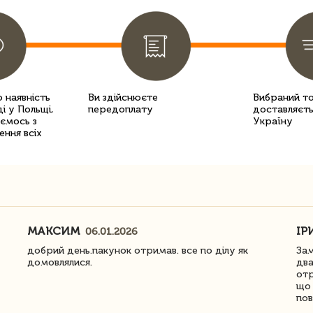
 наявність
Ви здійснюєте
Вибраний т
і у Польщі,
передоплату
доставляєть
уємось з
Україну
ення всіх
МАКСИМ
ІР
06.01.2026
добрий день.пакунок отримав. все по ділу як
Зам
домовлялися.
два
отр
що 
пов