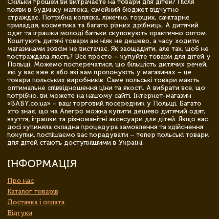
Скільки грошей ви витрачаєте на товари для дітей? Після
появи в будинку малюка, сімейний бюджет відчутно
страждає. Потрібна коляска, ліжечко, горщик, санітарне
приладдя, косметика та багато різних дрібниць. А дитячий
одяг та іграшки молоді батьки скуповують практично оптом.
Коштують дитячі товари аж ніяк не дешево, а часу ходити
магазинами зовсім не вистачає. Як заощадити, але так, щоб не
постраждала якість? Все просто – купуйте товари для дітей у
Польщі. Можемо посперечатися, що більшість дитячих речей,
які у вас вже є або які вам пропонують у магазинах – це
товари польських виробників. Саме польські товари мають
оптимальне співвідношення ціни та якості. А вибрати все, що
потрібно, ви можете на нашому сайті. Інтернет-магазин
«BABY.co.ua» – ваш торговий посередник у Польщі. Багато
хто знає, що на Алегро можна купити дешево дитячий одяг,
взуття, іграшки та різноманітні аксесуари для дітей. Якщо вас
досі зупиняла складна процедура замовлення та здійснення
покупки, поспішаємо вас порадувати – тепер польські товари
для дітей стають доступнішими в Україні.
ІНФОРМАЦІЯ
Про нас
Каталог товарів
Доставка і оплата
Відгуки