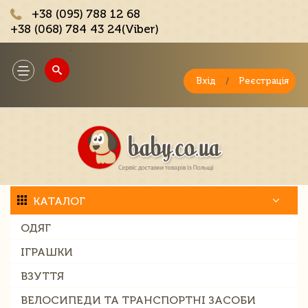
+38 (095) 788 12 68
+38 (068) 784 43 24(Viber)
;
Toggle
navigation
Вхід
/
Реєстрація
КАТАЛОГ
ОДЯГ
ІГРАШКИ
ВЗУТТЯ
ВЕЛОСИПЕДИ ТА ТРАНСПОРТНІ ЗАСОБИ