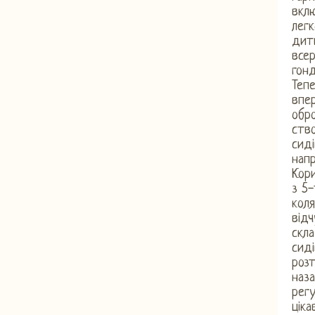
вклю
легк
дити
всер
гонд
Тепе
впер
обро
ство
сиді
напр
Кори
з 5-
коля
відч
скла
сиді
роз
наза
рег
ціка