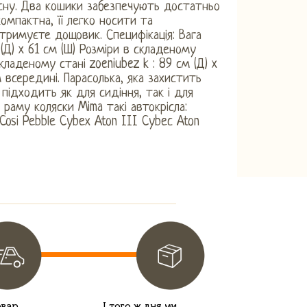
сну. Два кошики забезпечують достатньо
омпактна, її легко носити та
тримуєте дощовик. Специфікація: Вага
 (Д) x 61 см (Ш) Розміри в складеному
складеному стані zoeniubez k : 89 см (Д) x
м всередині. Парасолька, яка захистить
 підходить як для сидіння, так і для
раму коляски Mima такі автокрісла:
xiCosi Pebble Cybex Aton III Cybec Aton
овар
І того ж дня ми