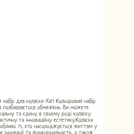
набір для коляски Xari Кольоровий набір
a позбавляється обмежень. Ви можете
кальну та єдину в своєму роді коляску.
актичну та інноваційну естетику.Коляска
особливо ті, хто насолоджується життям у
 інновації та функціональність, а також