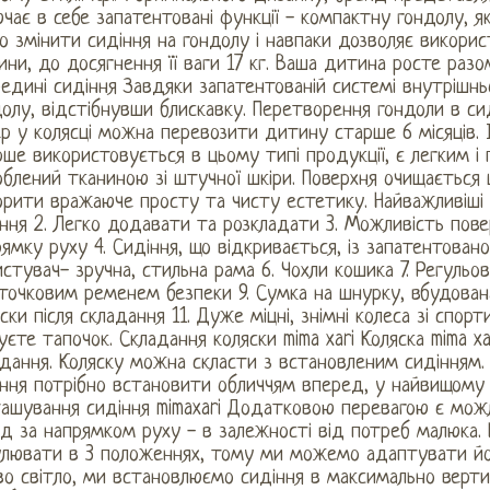
чає в себе запатентовані функції - компактну гондолу, я
о змінити сидіння на гондолу і навпаки дозволяє викори
ни, до досягнення її ваги 17 кг. Ваша дитина росте раз
едині сидіння Завдяки запатентованій системі внутрішнь
олу, відстібнувши блискавку. Перетворення гондоли в сид
р у колясці можна перевозити дитину старше 6 місяців. І
ше використовується в цьому типі продукції, є легким і 
блений тканиною зі штучної шкіри. Поверхня очищається 
рити вражаюче просту та чисту естетику. Найважливіші ос
ння 2. Легко додавати та розкладати 3. Можливість пов
ямку руху 4. Сидіння, що відкривається, із запатентова
стувач- зручна, стильна рама 6. Чохли кошика 7. Регульов
точковим ременем безпеки 9. Сумка на шнурку, вбудована 
ски після складання 11. Дуже міцні, знімні колеса зі спор
уєте тапочок. Складання коляски mima xari Коляска mima 
дання. Коляску можна скласти з встановленим сидінням. 
ння потрібно встановити обличчям вперед, у найвищому п
ташування сидіння mimaxari Додатковою перевагою є мож
д за напрямком руху - в залежності від потреб малюка. 
улювати в 3 положеннях, тому ми можемо адаптувати йо
во світло, ми встановлюємо сидіння в максимально вертик