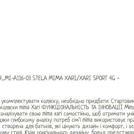
9_MI-A116-03 STELA MIMA XARI/XARI SPORT 4G -
укомплектувати коляску, необхідно придбати: Стартовий 
 коляски mima Xari ФУНКЦІОНАЛЬНІСТЬ ТА ІННОВАЦІЇ Mim
оналізувати свою mima xari самостійно, щоб отримати уні
яки глибокому аналізу потреб сім'ї mima використовує пр
 створена для батьків, які цінують дизайн і комфорт, і 
ому стилі. Крім оригінального дизайну, бренд представляє