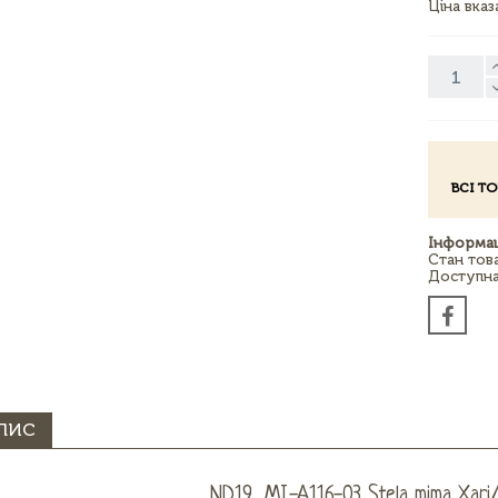
Ціна вка
ВСІ Т
Інформац
Стан тов
Доступна 
ПИС