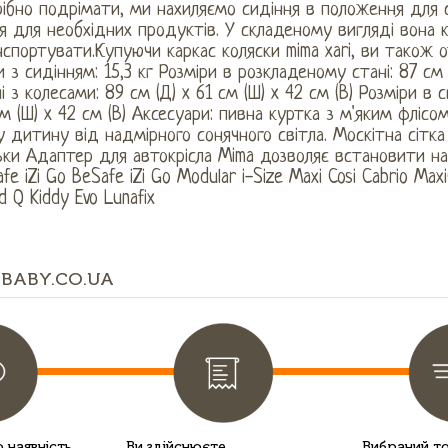
рібно подрімати, ми нахиляємо сидіння в положення для 
я для необхідних продуктів. У складеному вигляді вона к
спортувати.Купуючи каркас коляски mima xari, ви також о
 з сидінням: 15,3 кг Розміри в розкладеному стані: 87 см
і з колесами: 89 см (Д) x 61 см (Ш) x 42 см (В) Розміри в 
м (Ш) ​​x 42 см (В) Аксесуари: пивна куртка з м'яким флісо
 дитину від надмірного сонячного світла. Москітна сітка
ки Адаптер для автокрісла Mima дозволяє встановити на 
fe iZi Go BeSafe iZi Go Modular i-Size Maxi Cosi Cabrio Ma
d Q Kiddy Evo Lunafix
BABY.CO.UA
 наявність
Ви здійснюєте
Вибраний т