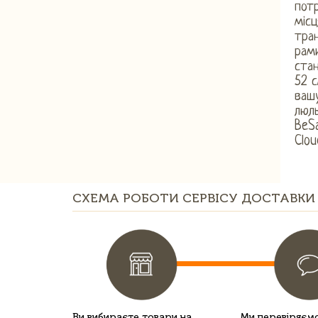
пот
місц
тран
рами
стан
52 с
вашу
люль
BeSa
Clou
СХЕМА РОБОТИ СЕРВІСУ ДОСТАВКИ 
Ви вибираєте товари на
Ми перевіряємо