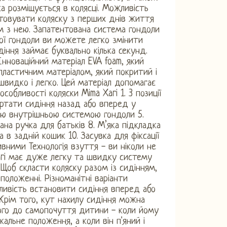
ка розміщується в колясці. Можливість
стовувати коляску з перших днів життя
ом з нею. Запатентована система гондоли
ої гондоли ви можете легко змінити
іння займає буквально кілька секунд.
нноваційний матеріал EVA foam, який
пластичним матеріалом, який покритий і
швидко і легко. Цей матеріал допомагає
обливості коляски Mima Xari 1. 3 позиції
ертати сидіння назад або вперед у
ною внутрішньою системою гондоли 5.
ана ручка для батьків 8. М’яка підкладка
в задній кошик 10. Засувка для фіксації
тивними Технологія взуття - ви ніколи не
xari має дуже легку та швидку систему
Щоб скласти коляску разом із сидінням,
оложенні. Різноманітні варіанти
ливість встановити сидіння вперед або
Крім того, кут нахилу сидіння можна
го до самопочуття дитини - коли йому
альне положення, а коли він п'яний і