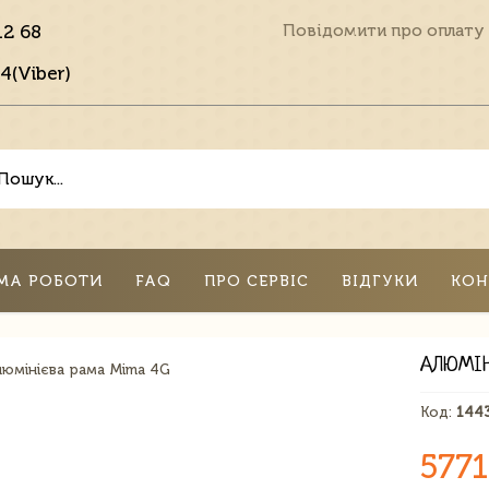
12 68
Повідомити про оплату
4(Viber)
МА РОБОТИ
FAQ
ПРО СЕРВІС
ВІДГУКИ
КОН
АЛЮМІН
Код:
144
5771