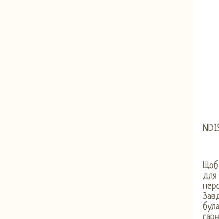
ND1
Щоб 
для
перс
Завд
була
гарн