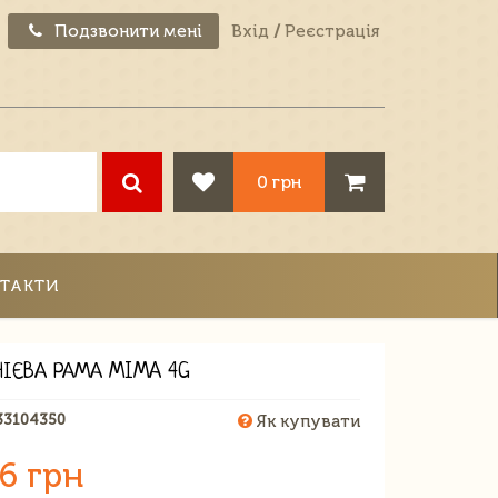
Подзвонити мені
Вхід
/
Реєстрація
0 грн
ТАКТИ
ІЄВА РАМА MIMA 4G
33104350
Як купувати
6 грн