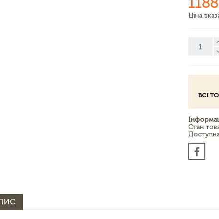
1188
Ціна вка
ВСІ Т
Інформац
Стан тов
Доступна 
ПИС