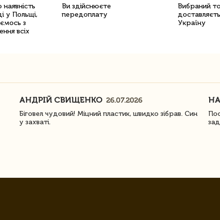
 наявність
Ви здійснюєте
Вибраний т
і у Польщі,
передоплату
доставляєть
уємось з
Україну
ення всіх
АНДРІЙ СВИЩЕНКО
Н
26.07.2026
Біговел чудовий! Міцний пластик, швидко зібрав. Син
Пос
у захваті.
зад