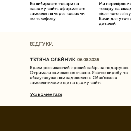
Ви вибираєте товари на
Ми перевіряємо
нашому сайті, оформляєте
товару на склад
замовлення через кошик чи
після чого зв'яз
по телефону
Вами для уточн
деталей
ВІДГУКИ
ТЕТЯНА ОЛЕЙНИК
06.08.2026
ачество
Брали розвиваючий ігровий набір, на подарунок.
Отримали замовлення вчасно. Якістю виробу та
обслуговуванням задоволенні. Обов'язково
замовлятимемо ще на цьому сайті.
Усі коментарі