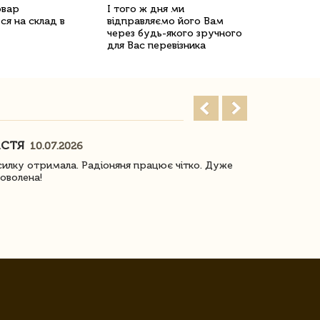
овар
І того ж дня ми
ся на склад в
відправляємо його Вам
через будь-якого зручного
для Вас перевізника
АСТЯ
ПОГОРЕЛО
10.07.2026
илку отримала. Радіоняня працює чітко. Дуже
Отримали віз
оволена!
Доставка з 
завжди була 