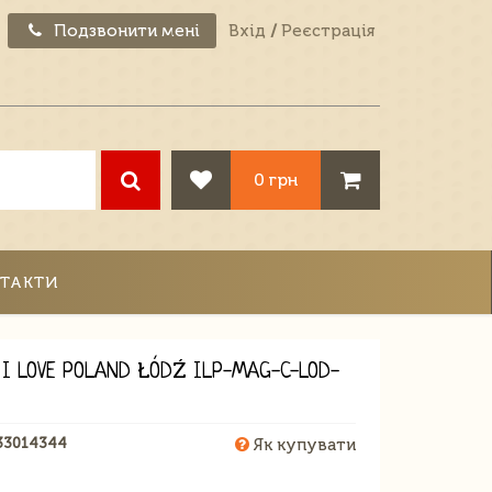
Подзвонити мені
Вхід
/
Реєстрація
0 грн
ТАКТИ
 I LOVE POLAND ŁÓDŹ ILP-MAG-C-LOD-
33014344
Як купувати