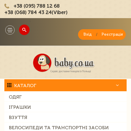
+38 (095) 788 12 68
+38 (068) 784 43 24(Viber)
;
Toggle
navigation
Вхід
/
Реєстрація
КАТАЛОГ
ОДЯГ
ІГРАШКИ
ВЗУТТЯ
ВЕЛОСИПЕДИ ТА ТРАНСПОРТНІ ЗАСОБИ