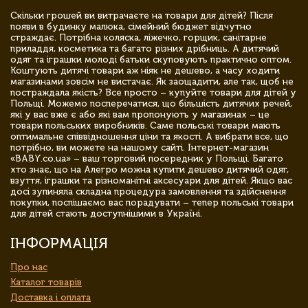
Скільки грошей ви витрачаєте на товари для дітей? Після
появи в будинку малюка, сімейний бюджет відчутно
страждає. Потрібна коляска, ліжечко, горщик, санітарне
приладдя, косметика та багато різних дрібниць. А дитячий
одяг та іграшки молоді батьки скуповують практично оптом.
Коштують дитячі товари аж ніяк не дешево, а часу ходити
магазинами зовсім не вистачає. Як заощадити, але так, щоб не
постраждала якість? Все просто – купуйте товари для дітей у
Польщі. Можемо посперечатися, що більшість дитячих речей,
які у вас вже є або які вам пропонують у магазинах – це
товари польських виробників. Саме польські товари мають
оптимальне співвідношення ціни та якості. А вибрати все, що
потрібно, ви можете на нашому сайті. Інтернет-магазин
«BABY.co.ua» – ваш торговий посередник у Польщі. Багато
хто знає, що на Алегро можна купити дешево дитячий одяг,
взуття, іграшки та різноманітні аксесуари для дітей. Якщо вас
досі зупиняла складна процедура замовлення та здійснення
покупки, поспішаємо вас порадувати – тепер польські товари
для дітей стають доступнішими в Україні.
ІНФОРМАЦІЯ
Про нас
Каталог товарів
Доставка і оплата