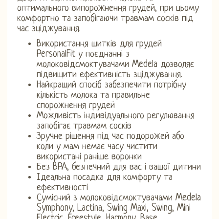
оптимального випорожнення грудей, при цьому
комфортно та запобігаючи травмам сосків під
час зціджування.
Використання щитків для грудей
PersonalFit у поєднанні з
молоковідсмоктувачами Medela дозволяє
підвищити ефективність зціджування.
Найкращий спосіб забезпечити потрібну
кількість молока та правильне
спорожнення грудей
Можливість індивідуального регулювання
запобігає травмам сосків
Зручне рішення під час подорожей або
коли у мам немає часу чистити
використані раніше воронки
Без BPA, безпечний для вас і вашої дитини
Ідеальна посадка для комфорту та
ефективності
Сумісний з молоковідсмоктувачами Medela
Symphony, Lactina, Swing Maxi, Swing, Mini
Electric, Freestyle, Harmony, Base.