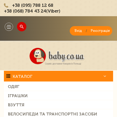
+38 (095) 788 12 68
+38 (068) 784 43 24(Viber)
;
Toggle
navigation
Вхід
/
Реєстрація
КАТАЛОГ
ОДЯГ
ІГРАШКИ
ВЗУТТЯ
ВЕЛОСИПЕДИ ТА ТРАНСПОРТНІ ЗАСОБИ