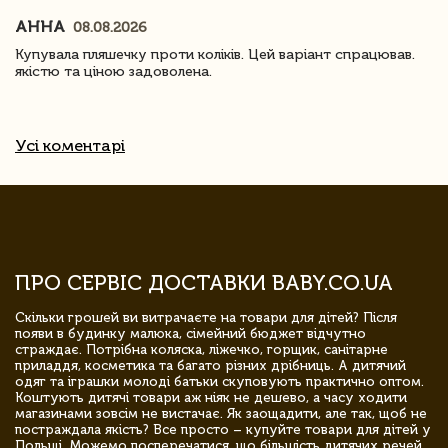
АННА
08.08.2026
Купувала пляшечку проти коліків. Цей варіант спрацював.
якістю та ціною задоволена.
Усі коментарі
ПРО СЕРВІС ДОСТАВКИ BABY.CO.UA
Скільки грошей ви витрачаєте на товари для дітей? Після
появи в будинку малюка, сімейний бюджет відчутно
страждає. Потрібна коляска, ліжечко, горщик, санітарне
приладдя, косметика та багато різних дрібниць. А дитячий
одяг та іграшки молоді батьки скуповують практично оптом.
Коштують дитячі товари аж ніяк не дешево, а часу ходити
магазинами зовсім не вистачає. Як заощадити, але так, щоб не
постраждала якість? Все просто – купуйте товари для дітей у
Польщі. Можемо посперечатися, що більшість дитячих речей,