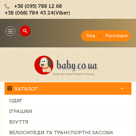
+38 (095) 788 12 68
+38 (068) 784 43 24(Viber)
;
Toggle
navigation
Вхід
/
Реєстрація
КАТАЛОГ
ОДЯГ
ІГРАШКИ
ВЗУТТЯ
ВЕЛОСИПЕДИ ТА ТРАНСПОРТНІ ЗАСОБИ