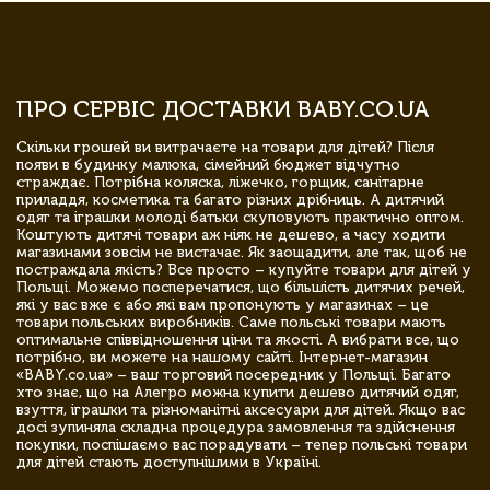
ПРО СЕРВІС ДОСТАВКИ BABY.CO.UA
Скільки грошей ви витрачаєте на товари для дітей? Після
появи в будинку малюка, сімейний бюджет відчутно
страждає. Потрібна коляска, ліжечко, горщик, санітарне
приладдя, косметика та багато різних дрібниць. А дитячий
одяг та іграшки молоді батьки скуповують практично оптом.
Коштують дитячі товари аж ніяк не дешево, а часу ходити
магазинами зовсім не вистачає. Як заощадити, але так, щоб не
постраждала якість? Все просто – купуйте товари для дітей у
Польщі. Можемо посперечатися, що більшість дитячих речей,
які у вас вже є або які вам пропонують у магазинах – це
товари польських виробників. Саме польські товари мають
оптимальне співвідношення ціни та якості. А вибрати все, що
потрібно, ви можете на нашому сайті. Інтернет-магазин
«BABY.co.ua» – ваш торговий посередник у Польщі. Багато
хто знає, що на Алегро можна купити дешево дитячий одяг,
взуття, іграшки та різноманітні аксесуари для дітей. Якщо вас
досі зупиняла складна процедура замовлення та здійснення
покупки, поспішаємо вас порадувати – тепер польські товари
для дітей стають доступнішими в Україні.