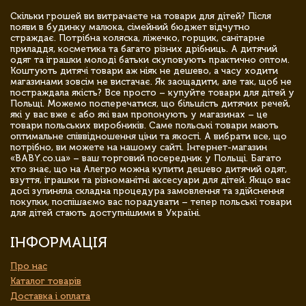
Скільки грошей ви витрачаєте на товари для дітей? Після
появи в будинку малюка, сімейний бюджет відчутно
страждає. Потрібна коляска, ліжечко, горщик, санітарне
приладдя, косметика та багато різних дрібниць. А дитячий
одяг та іграшки молоді батьки скуповують практично оптом.
Коштують дитячі товари аж ніяк не дешево, а часу ходити
магазинами зовсім не вистачає. Як заощадити, але так, щоб не
постраждала якість? Все просто – купуйте товари для дітей у
Польщі. Можемо посперечатися, що більшість дитячих речей,
які у вас вже є або які вам пропонують у магазинах – це
товари польських виробників. Саме польські товари мають
оптимальне співвідношення ціни та якості. А вибрати все, що
потрібно, ви можете на нашому сайті. Інтернет-магазин
«BABY.co.ua» – ваш торговий посередник у Польщі. Багато
хто знає, що на Алегро можна купити дешево дитячий одяг,
взуття, іграшки та різноманітні аксесуари для дітей. Якщо вас
досі зупиняла складна процедура замовлення та здійснення
покупки, поспішаємо вас порадувати – тепер польські товари
для дітей стають доступнішими в Україні.
ІНФОРМАЦІЯ
Про нас
Каталог товарів
Доставка і оплата