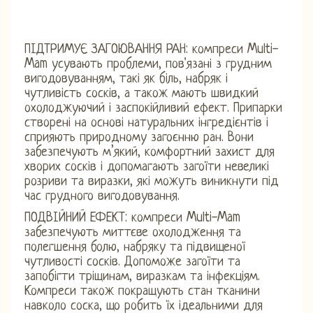
ПІДТРИМУЄ ЗАГОЮВАННЯ РАН: компреси Multi-
Mam усувають проблеми, пов'язані з грудним
вигодовуванням, такі як біль, набряк і
чутливість сосків, а також мають швидкий
охолоджуючий і заспокійливий ефект. Припарки
створені на основі натуральних інгредієнтів і
сприяють природному загоєнню ран. Вони
забезпечують м’який, комфортний захист для
хворих сосків і допомагають загоїти невеликі
розриви та виразки, які можуть виникнути під
час грудного вигодовування.
ПОДВІЙНИЙ ЕФЕКТ: компреси Multi-Mam
забезпечують миттєве охолодження та
полегшення болю, набряку та підвищеної
чутливості сосків. Допоможе загоїти та
запобігти тріщинам, виразкам та інфекціям.
Компреси також покращують стан тканини
навколо соска, що робить їх ідеальними для