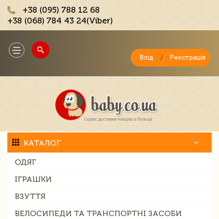
+38 (095) 788 12 68
+38 (068) 784 43 24(Viber)
;
Toggle
navigation
Вхід
/
Реєстрація
КАТАЛОГ
ОДЯГ
ІГРАШКИ
ВЗУТТЯ
ВЕЛОСИПЕДИ ТА ТРАНСПОРТНІ ЗАСОБИ