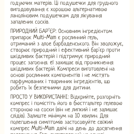
годуючих матерів. Ці подушечки для грудного
вигодовування є хорошою альтернативою
ланоліновим подушечкам для лікування
запалених сосків.
ПРИРОДНИЙ БАР’ЄР: Основним інгредієнтом
припарок Multi-Mam є рослинний гель,
отриманий з алое барбаденського. Він зволожує,
створює природний і ефективний бар'єр проти
шкідливих бактерій і підтримує природний
процес загоєння. el захищає від проникнення
шкідливих бактерій. Компреси виготовлені на
основі рослинних компонентів і не містять
парфумованих і тваринних інгредієнтів, що
робить їх безпечними для дитини.
ПРОСТО У ВИКОРИСТАННІ: Відкрийте, розгорніть
компрес і помістіть його в бюстгальтер гелевою
стороною на соски (він не липкий і не залишає
слідів). Залиште мінімум на 10 хвилин. Для
полегшення симптомів застосовуйте свіжий
компрес Multi-Mam двічі на день до досягнення