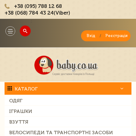
+38 (095) 788 12 68
+38 (068) 784 43 24(Viber)
;
Toggle
navigation
Вхід
/
Реєстрація
КАТАЛОГ
ОДЯГ
ІГРАШКИ
ВЗУТТЯ
ВЕЛОСИПЕДИ ТА ТРАНСПОРТНІ ЗАСОБИ