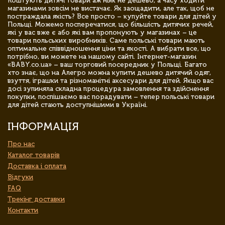
Коштують дитячі товари аж ніяк не дешево, а часу ходити
магазинами зовсім не вистачає. Як заощадити, але так, щоб не
постраждала якість? Все просто – купуйте товари для дітей у
Польщі. Можемо посперечатися, що більшість дитячих речей,
які у вас вже є або які вам пропонують у магазинах – це
товари польських виробників. Саме польські товари мають
оптимальне співвідношення ціни та якості. А вибрати все, що
потрібно, ви можете на нашому сайті. Інтернет-магазин
«BABY.co.ua» – ваш торговий посередник у Польщі. Багато
хто знає, що на Алегро можна купити дешево дитячий одяг,
взуття, іграшки та різноманітні аксесуари для дітей. Якщо вас
досі зупиняла складна процедура замовлення та здійснення
покупки, поспішаємо вас порадувати – тепер польські товари
для дітей стають доступнішими в Україні.
ІНФОРМАЦІЯ
Про нас
Каталог товарів
Доставка і оплата
Відгуки
FAQ
Трекінг доставки
Контакти