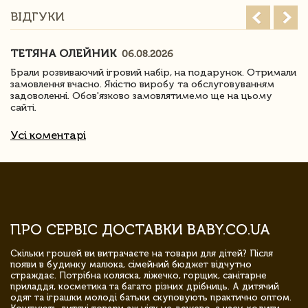
ВІДГУКИ
ТЕТЯНА ОЛЕЙНИК
06.08.2026
Брали розвиваючий ігровий набір, на подарунок. Отримали
замовлення вчасно. Якістю виробу та обслуговуванням
задоволенні. Обов'язково замовлятимемо ще на цьому
сайті.
Усі коментарі
ПРО СЕРВІС ДОСТАВКИ BABY.CO.UA
Скільки грошей ви витрачаєте на товари для дітей? Після
появи в будинку малюка, сімейний бюджет відчутно
страждає. Потрібна коляска, ліжечко, горщик, санітарне
приладдя, косметика та багато різних дрібниць. А дитячий
одяг та іграшки молоді батьки скуповують практично оптом.