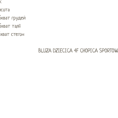
к
исота
бхват грудей
хват талії
хват стегон