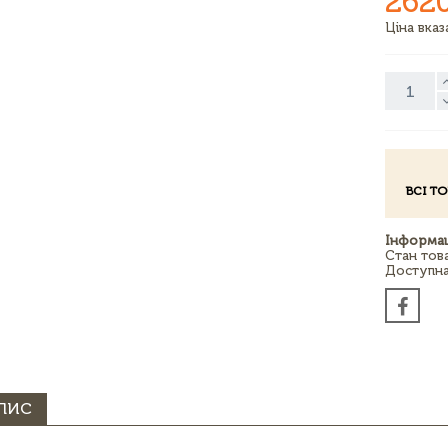
262
Ціна вка
ВСІ Т
Інформац
Стан тов
Доступна 
ПИС