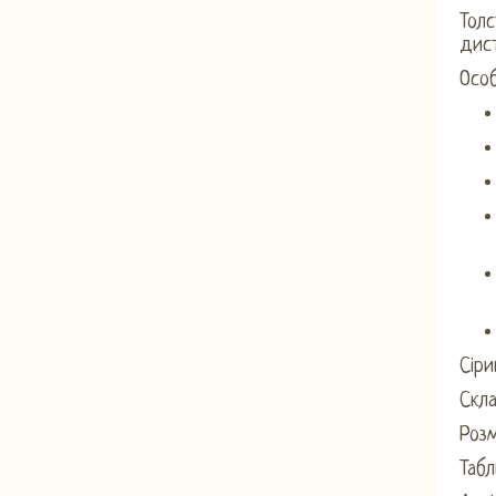
Толс
дист
Осо
Сіри
Скла
Розм
Табл