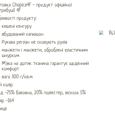
товка Chopica4F - продукт офіційної
рибуції 4F
бливості продукту:
кишені кенгуру
вбудований капюшон
Рукава реглан не сковують рухів
манжети і манжети, оброблені еластичним
шнурком
М'яка на дотик тканина гарантує щоденний
комфорт
вага 300 г/кв.м
й колір
д -75% бавовна, 20% поліестер, віскоза 5%
ір -164
иця: