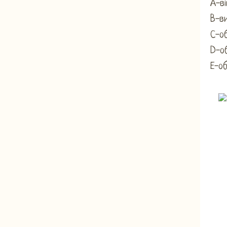
А-ві
B-в
С-о
D-об
Е-об