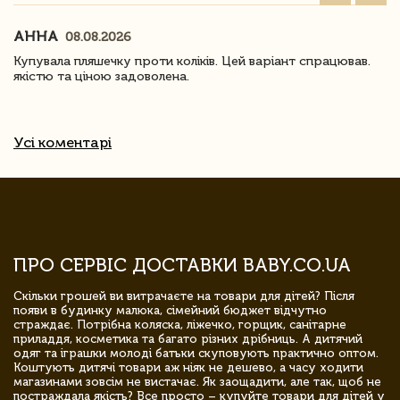
АННА
08.08.2026
Купувала пляшечку проти коліків. Цей варіант спрацював.
якістю та ціною задоволена.
Усі коментарі
ПРО СЕРВІС ДОСТАВКИ BABY.CO.UA
Скільки грошей ви витрачаєте на товари для дітей? Після
появи в будинку малюка, сімейний бюджет відчутно
страждає. Потрібна коляска, ліжечко, горщик, санітарне
приладдя, косметика та багато різних дрібниць. А дитячий
одяг та іграшки молоді батьки скуповують практично оптом.
Коштують дитячі товари аж ніяк не дешево, а часу ходити
магазинами зовсім не вистачає. Як заощадити, але так, щоб не
постраждала якість? Все просто – купуйте товари для дітей у