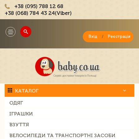
+38 (095) 788 12 68
+38 (068) 784 43 24(Viber)
;
Toggle
navigation
Вхід
/
Реєстрація
КАТАЛОГ
ОДЯГ
ІГРАШКИ
ВЗУТТЯ
ВЕЛОСИПЕДИ ТА ТРАНСПОРТНІ ЗАСОБИ