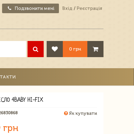
Подзвонити мені
Вхід
/
Реєстрація
0 грн
ТАКТИ
ІСЛО 4BABY HI-FIX
26830868
Як купувати
 грн