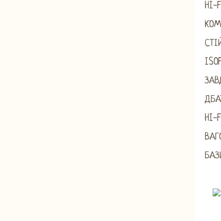
HI-
КОМ
СТІ
ISO
ЗАВ
ДБА
HI-
ВАГ
БАЗ