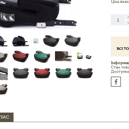
Ціна вка
ВСІ Т
Інформац
Стан тов
Доступна 
ПИС