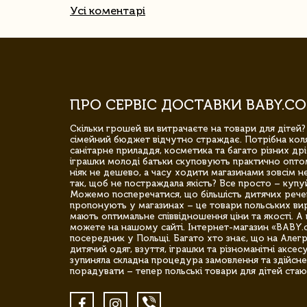
Усі коментарі
ПРО СЕРВІС ДОСТАВКИ BABY.CO
Скільки грошей ви витрачаєте на товари для дітей?
сімейний бюджет відчутно страждає. Потрібна коля
санітарне приладдя, косметика та багато різних дрі
іграшки молоді батьки скуповують практично опто
ніяк не дешево, а часу ходити магазинами зовсім не
так, щоб не постраждала якість? Все просто – купу
Можемо посперечатися, що більшість дитячих речей,
пропонують у магазинах – це товари польських вир
мають оптимальне співвідношення ціни та якості. А 
можете на нашому сайті. Інтернет-магазин «BABY.
посередник у Польщі. Багато хто знає, що на Але
дитячий одяг, взуття, іграшки та різноманітні аксес
зупиняла складна процедура замовлення та здійсне
порадувати – тепер польські товари для дітей стаю