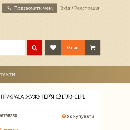
Подзвонити мені
Вхід
/
Реєстрація
0 грн
ТАКТИ
 ПРИКРАСА ЖУЖУ ПІР'Я СВІТЛО-СІРІ
26798250
Як купувати