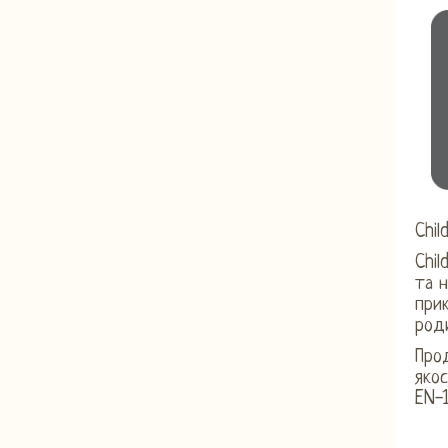
Chil
Chil
та н
прик
роди
Прод
якос
EN-1