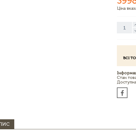
399
Ціна вка
ВСІ Т
Інформац
Стан тов
Доступна 
ПИС