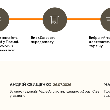
 наявність
Ви здійснюєте
Вибраний т
і у Польщі,
передоплату
доставляєть
уємось з
Україну
ення всіх
АНДРІЙ СВИЩЕНКО
Н
26.07.2026
Біговел чудовий! Міцний пластик, швидко зібрав. Син
Пос
у захваті.
зад