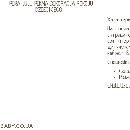
Характер
Настінний
антрацито
свій інтер
дитячу кі
кабінет. В
Специфікац
Скла
Розм
CHJUJU30
BABY.CO.UA