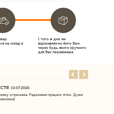
овар
І того ж дня ми
ся на склад в
відправляємо його Вам
через будь-якого зручного
для Вас перевізника
АСТЯ
ПОГОРЕЛО
10.07.2026
илку отримала. Радіоняня працює чітко. Дуже
Отримали віз
оволена!
Доставка з 
завжди була 