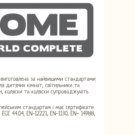
 виготовлена ​​за найвищими стандартами
я дитячих кімнат, світильники та
ки, коляски та коляски супроводжують
опейським стандартам і має сертифікати
 ECE 44.04, EN-12221, EN-1130, EN- 14988,