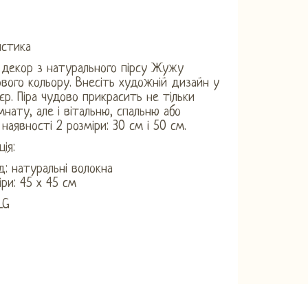
истика
 декор з натурального пірсу Жужу
вого кольору. Внесіть художній дизайн у
'єр. Піра чудово прикрасить не тільки
мнату, але і вітальню, спальню або
 наявності 2 розміри: 30 см і 50 см.
ія:
д: натуральні волокна
іри: 45 х 45 см
LG