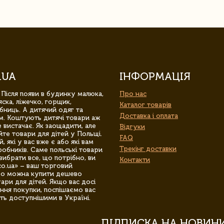
.UA
ІНФОРМАЦІЯ
 Після появи в будинку малюка,
Про нас
ска, ліжечко, горщик,
Каталог товарів
бниць. А дитячий одяг та
Доставка і оплата
м. Коштують дитячі товари аж
 вистачає. Як заощадити, але
Відгуки
йте товари для дітей у Польщі.
FAQ
 які у вас вже є або які вам
Трекінг доставки
обників. Саме польські товари
вибрати все, що потрібно, ви
Контакти
co.ua» – ваш торговий
гро можна купити дешево
уари для дітей. Якщо вас досі
ння покупки, поспішаємо вас
ть доступнішими в Україні.
ПІДПИСКА НА НОВИН