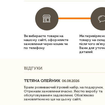
Ви вибираєте товари на
Ми перевіряємо
нашому сайті, оформляєте
товару на склад
замовлення через кошик чи
після чого зв'яз
по телефону
Вами для уточн
деталей
ВІДГУКИ
ТЕТЯНА ОЛЕЙНИК
06.08.2026
ачество
Брали розвиваючий ігровий набір, на подарунок.
Отримали замовлення вчасно. Якістю виробу та
обслуговуванням задоволенні. Обов'язково
замовлятимемо ще на цьому сайті.