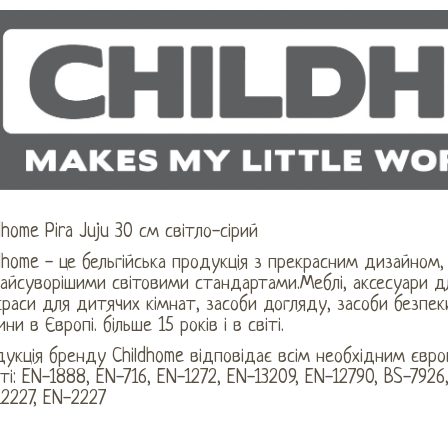
dhome Pira Juju 30 см світло-сірий
dhome - це бельгійська продукція з прекрасним дизайном,
айсуворішими світовими стандартами.Меблі, аксесуари дл
раси для дитячих кімнат, засоби догляду, засоби безпе
ни в Європі. більше 15 років і в світі.
укція бренду Childhome відповідає всім необхідним євр
ті: EN-1888, EN-716, EN-1272, EN-13209, EN-12790, BS-7926,
2227, EN-2227