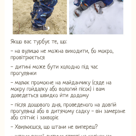
Якщо вас турбує те, що:
- на вулицю не можна виходити, бо мокро,
провітрюється
- дитині може бути холодно під час
прогулянки
- малюк промокне на майданчику (сяде на
мокру гойдалку або вологий пісок) і вам
доведеться швидко йти додому
- після дощового дня, проведеного на довгій
прогулянці або в дитячому садку - він замерзне
або спітніє і захворіє
- Хвилюєшся, що штани не випереш?