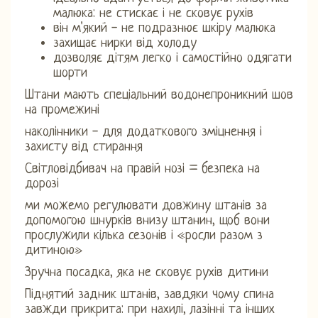
малюка: не стискає і не сковує рухів
він м'який - не подразнює шкіру малюка
захищає нирки від холоду
дозволяє дітям легко і самостійно одягати
шорти
Штани мають спеціальний водонепроникний шов
на промежині
наколінники - для додаткового зміцнення і
захисту від стирання
Світловідбивач на правій нозі = безпека на
дорозі
ми можемо регулювати довжину штанів за
допомогою шнурків внизу штанин, щоб вони
прослужили кілька сезонів і «росли разом з
дитиною»
Зручна посадка, яка не сковує рухів дитини
Піднятий задник штанів, завдяки чому спина
завжди прикрита: при нахилі, лазінні та інших