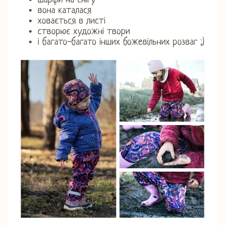
шарфи на снігу
вона каталася
ховається в листі
створює художні твори
і багато-багато інших божевільних розваг ;)