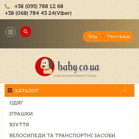
+38 (095) 788 12 68
+38 (068) 784 43 24(Viber)
;
Toggle
navigation
Вхід
/
Реєстрація
КАТАЛОГ
ОДЯГ
ІГРАШКИ
ВЗУТТЯ
ВЕЛОСИПЕДИ ТА ТРАНСПОРТНІ ЗАСОБИ