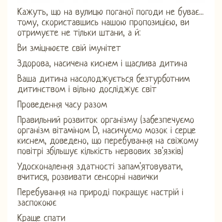
Кажуть, що на вулицю поганої погоди не буває...
тому, скориставшись нашою пропозицією, ви
отримуєте не тільки штани, а й:
Ви зміцнюєте свій імунітет
Здорова, насичена киснем і щаслива дитина
Ваша дитина насолоджується безтурботним
дитинством і вільно досліджує світ
Проведення часу разом
Правильний розвиток організму (забезпечуємо
організм вітаміном D, насичуємо мозок і серце
киснем, доведено, що перебування на свіжому
повітрі збільшує кількість нервових зв'язків)
Удосконалення здатності запам'ятовувати,
вчитися, розвивати сенсорні навички
Перебування на природі покращує настрій і
заспокоює
Краще спати