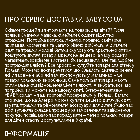
ПРО СЕРВІС ДОСТАВКИ BABY.CO.UA
Скільки грошей ви витрачаєте на товари для дітей? Після
появи в будинку малюка, сімейний бюджет відчутно
страждає. Потрібна коляска, ліжечко, горщик, санітарне
приладдя, косметика та багато різних дрібниць. А дитячий
одяг та іграшки молоді батьки скуповують практично оптом.
Коштують дитячі товари аж ніяк не дешево, а часу ходити
магазинами зовсім не вистачає. Як заощадити, але так, щоб не
постраждала якість? Все просто – купуйте товари для дітей у
Польщі. Можемо посперечатися, що більшість дитячих речей,
які у вас вже є або які вам пропонують у магазинах – це
товари польських виробників. Саме польські товари мають
оптимальне співвідношення ціни та якості. А вибрати все, що
потрібно, ви можете на нашому сайті. Інтернет-магазин
«BABY.co.ua» – ваш торговий посередник у Польщі. Багато
хто знає, що на Алегро можна купити дешево дитячий одяг,
взуття, іграшки та різноманітні аксесуари для дітей. Якщо вас
досі зупиняла складна процедура замовлення та здійснення
покупки, поспішаємо вас порадувати – тепер польські товари
для дітей стають доступнішими в Україні.
ІНФОРМАЦІЯ