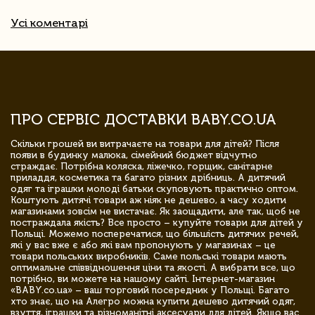
Усі коментарі
ПРО СЕРВІС ДОСТАВКИ BABY.CO.UA
Скільки грошей ви витрачаєте на товари для дітей? Після
появи в будинку малюка, сімейний бюджет відчутно
страждає. Потрібна коляска, ліжечко, горщик, санітарне
приладдя, косметика та багато різних дрібниць. А дитячий
одяг та іграшки молоді батьки скуповують практично оптом.
Коштують дитячі товари аж ніяк не дешево, а часу ходити
магазинами зовсім не вистачає. Як заощадити, але так, щоб не
постраждала якість? Все просто – купуйте товари для дітей у
Польщі. Можемо посперечатися, що більшість дитячих речей,
які у вас вже є або які вам пропонують у магазинах – це
товари польських виробників. Саме польські товари мають
оптимальне співвідношення ціни та якості. А вибрати все, що
потрібно, ви можете на нашому сайті. Інтернет-магазин
«BABY.co.ua» – ваш торговий посередник у Польщі. Багато
хто знає, що на Алегро можна купити дешево дитячий одяг,
взуття, іграшки та різноманітні аксесуари для дітей. Якщо вас