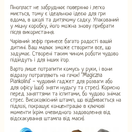
Пінопласт не забруднює поверхню і легко
миється, тому є ідеальною ідеєю для гри
вдома, в школі та дитячому садку. Упакований
у міцну коробку, його можна знову прибрати
після використання.
Чарівний зефір принесе багато радості вашій
дитині. Ваш малюк зможе створити все, що
задумає. Створені таким чином роботи чудово
підійдуть і для інших ігор.
Варто лише потрапити комусь у руки, і вони
відразу потрапляють на гачок! "Magiczna
Piankolina" - чудовий гаджет для розваги або
для офісу (щоб зняти нудьгу та стрес). Корисно
перед заняттями та іспитами, бо чудово знімає
стрес. Високоякісний штамп, що відбивається на
підлозі, покращує концентрацію в ключові
моменти (крім очевидного задоволення від
відскакування штампа від маси).