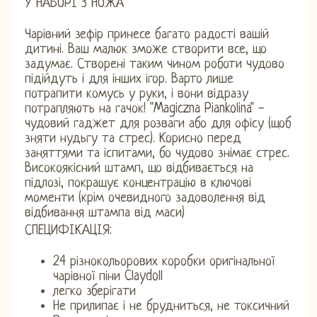
У НАБОРІ 3 НОЖА
Чарівний зефір принесе багато радості вашій
дитині. Ваш малюк зможе створити все, що
задумає. Створені таким чином роботи чудово
підійдуть і для інших ігор. Варто лише
потрапити комусь у руки, і вони відразу
потрапляють на гачок! "Magiczna Piankolina" -
чудовий гаджет для розваги або для офісу (щоб
зняти нудьгу та стрес). Корисно перед
заняттями та іспитами, бо чудово знімає стрес.
Високоякісний штамп, що відбивається на
підлозі, покращує концентрацію в ключові
моменти (крім очевидного задоволення від
відбивання штампа від маси)
СПЕЦИФІКАЦІЯ:
24 різнокольорових коробки оригінальної
чарівної піни Claydoll
легко зберігати
Не прилипає і не брудниться, не токсичний