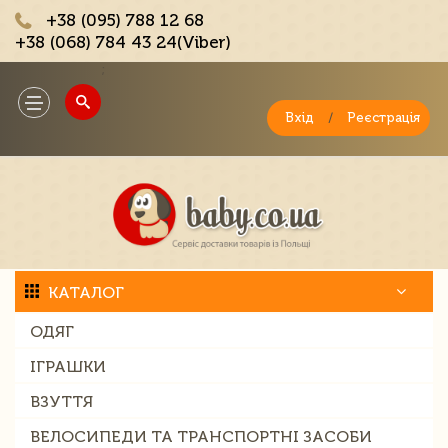
+38 (095) 788 12 68
+38 (068) 784 43 24(Viber)
;
Toggle
navigation
Вхід
/
Реєстрація
КАТАЛОГ
ОДЯГ
ІГРАШКИ
ВЗУТТЯ
ВЕЛОСИПЕДИ ТА ТРАНСПОРТНІ ЗАСОБИ