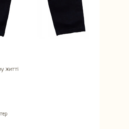
му житті
стер