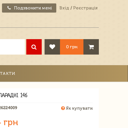
Подзвонити мені
Вхід
/
Реєстрація
0 грн
ТАКТИ
ПАРАДНІ 146
26224009
Як купувати
4 грн