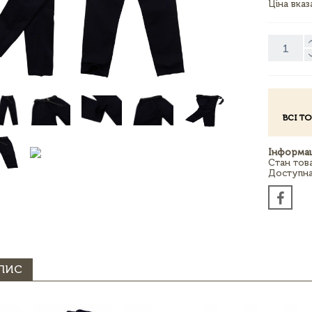
Ціна вка
ВСІ Т
Інформац
Стан тов
Доступна 
ПИС