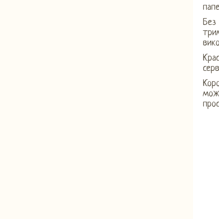
папе
Без 
три
вико
Крас
серв
Коро
мож
прос