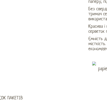
паперу, п
Без сверд
тримач се
використа
Красива і
серветок 
Ємність д
місткість
економляч
СОК ПАКЕТІВ