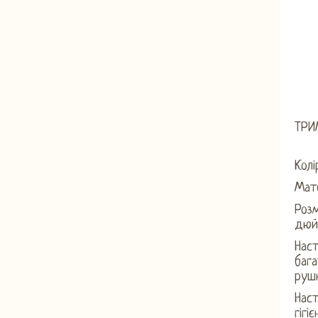
ТРИ
Колі
Мате
Розм
дюй
Наст
бага
рушн
Наст
гігі