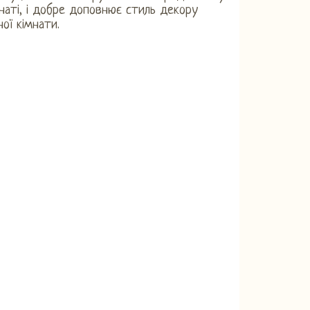
мнаті, і добре доповнює стиль декору
ної кімнати.