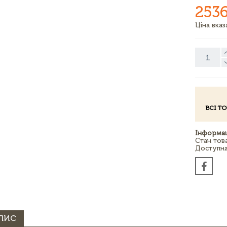
2536
Ціна вка
ВСІ Т
Інформац
Стан тов
Доступна 
ПИС