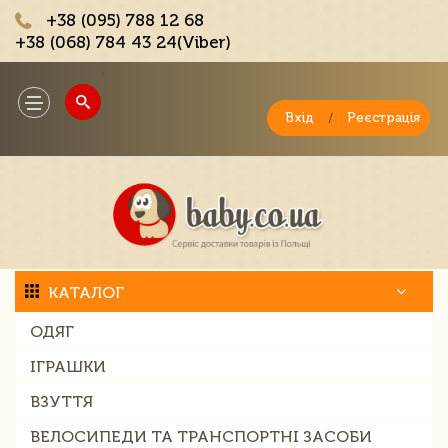
+38 (095) 788 12 68
+38 (068) 784 43 24(Viber)
;
Toggle
navigation
Вхід
/
Реєстрація
КАТАЛОГ
ОДЯГ
ІГРАШКИ
ВЗУТТЯ
ВЕЛОСИПЕДИ ТА ТРАНСПОРТНІ ЗАСОБИ