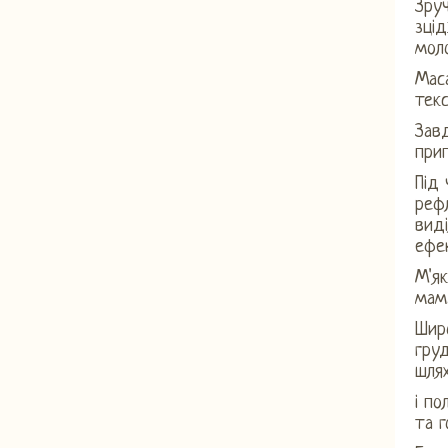
Зруч
зці
моло
Мас
текс
Завд
прип
Під 
реф
виді
ефек
М'я
мам
Шир
гру
шля
і п
та г