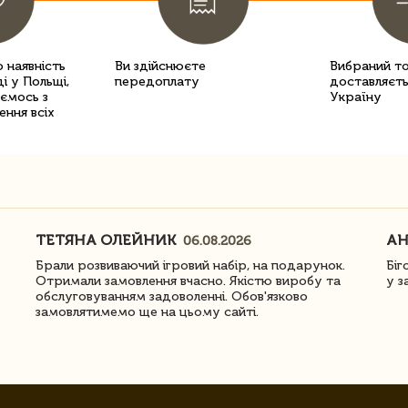
 наявність
Ви здійснюєте
Вибраний т
і у Польщі,
передоплату
доставляєть
уємось з
Україну
ення всіх
ТЕТЯНА ОЛЕЙНИК
АН
06.08.2026
Брали розвиваючий ігровий набір, на подарунок.
Біг
Отримали замовлення вчасно. Якістю виробу та
у з
обслуговуванням задоволенні. Обов'язково
замовлятимемо ще на цьому сайті.