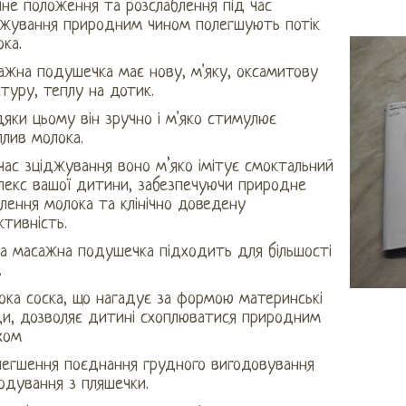
не положення та розслаблення під час
джування природним чином полегшують потік
ка.
ажна подушечка має нову, м'яку, оксамитову
туру, теплу на дотик.
яки цьому він зручно і м'яко стимулює
лив молока.
час зціджування воно м’яко імітує смоктальний
лекс вашої дитини, забезпечуючи природне
лення молока та клінічно доведену
тивність.
ка масажна подушечка підходить для більшості
.
ока соска, що нагадує за формою материнські
ди, дозволяє дитині схоплюватися природним
хом
олегшення поєднання грудного вигодовування
одування з пляшечки.