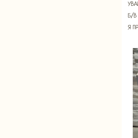
УВАГ
Б/В 
Я П