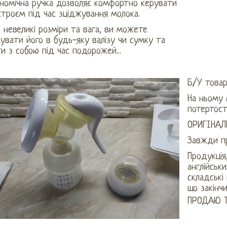
ономічна ручка дозволяє комфортно керувати
троєм під час зціджування молока.
 невеликі розміри та вага, ви можете
увати його в будь-яку валізу чи сумку та
и з собою під час подорожей...
Б/У това
На ньому 
потертост
ОРИГІНАЛ
Завжди п
Продукція
англійськ
складські
що закінч
ПРОДАЮ Т