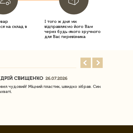
овар
І того ж дня ми
ся на склад в
відправляємо його Вам
через будь-якого зручного
для Вас перевізника
ДРІЙ СВИЩЕНКО
НАСТЯ
26.07.2026
18
овел чудовий! Міцний пластик, швидко зібрав. Син
Посилку отр
ахваті.
задоволена!