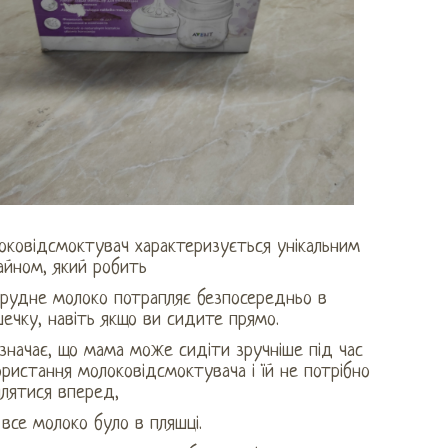
оковідсмоктувач характеризується унікальним
айном, який робить
грудне молоко потрапляє безпосередньо в
ечку, навіть якщо ви сидите прямо.
значає, що мама може сидіти зручніше під час
ристання молоковідсмоктувача і їй не потрібно
илятися вперед,
все молоко було в пляшці.