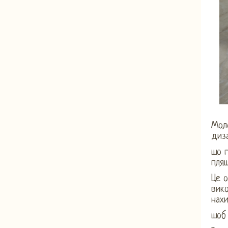
Мол
диз
що 
пляш
Це о
вико
нах
щоб 