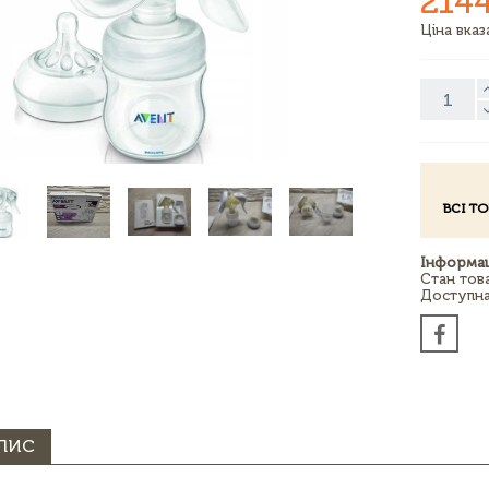
214
Ціна вка
ВСІ Т
Інформац
Стан тов
Доступна 
ПИС