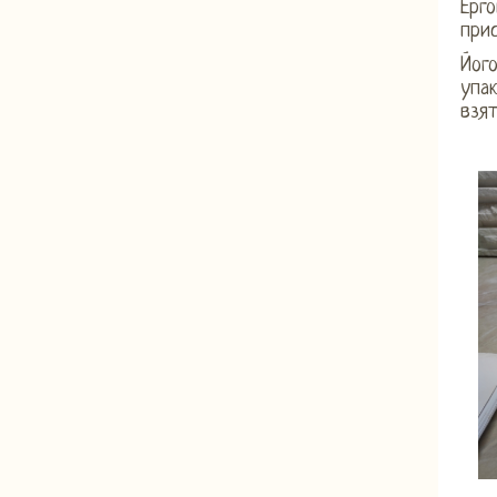
Ерг
прис
Його
упак
взят