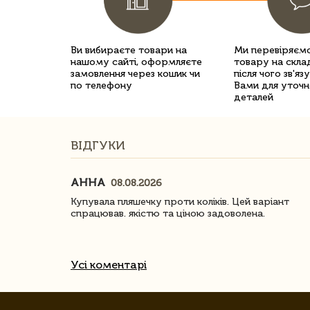
Ви вибираєте товари на
Ми перевіряємо
нашому сайті, оформляєте
товару на склад
замовлення через кошик чи
після чого зв'яз
по телефону
Вами для уточн
деталей
ВІДГУКИ
АННА
08.08.2026
ачество
Купувала пляшечку проти коліків. Цей варіант
спрацював. якістю та ціною задоволена.
Усі коментарі