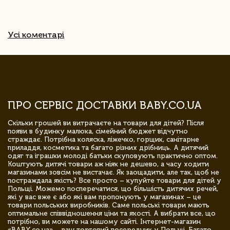
Усі коментарі
ПРО СЕРВІС ДОСТАВКИ BABY.CO.UA
Скільки грошей ви витрачаєте на товари для дітей? Після
появи в будинку малюка, сімейний бюджет відчутно
страждає. Потрібна коляска, ліжечко, горщик, санітарне
приладдя, косметика та багато різних дрібниць. А дитячий
одяг та іграшки молоді батьки скуповують практично оптом.
Коштують дитячі товари аж ніяк не дешево, а часу ходити
магазинами зовсім не вистачає. Як заощадити, але так, щоб не
постраждала якість? Все просто – купуйте товари для дітей у
Польщі. Можемо посперечатися, що більшість дитячих речей,
які у вас вже є або які вам пропонують у магазинах – це
товари польських виробників. Саме польські товари мають
оптимальне співвідношення ціни та якості. А вибрати все, що
потрібно, ви можете на нашому сайті. Інтернет-магазин
«BABY.co.ua» – ваш торговий посередник у Польщі. Багато