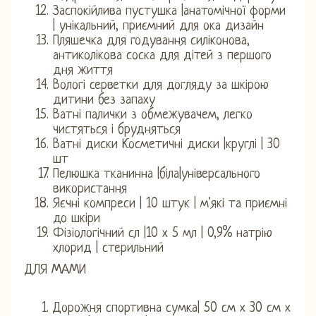
Заспокійлива пустушка |анатомічної форми
| унікальний, приємний для ока дизайн
Пляшечка для годування силіконова,
антиколікова соска для дітей з першого
дня життя
Вологі серветки для догляду за шкірою
дитини без запаху
Ватні палички з обмежувачем, легко
чистяться і брудняться
Ватні диски Косметичні диски |круглі | 30
шт
Пелюшка тканинна |біла|універсального
використання
Яєчні компреси | 10 штук | м'які та приємні
до шкіри
Фізіологічний сл |10 х 5 мл | 0,9% натрію
хлорид | стерильний
ДЛЯ МАМИ
Дорожня спортивна сумка| 50 см х 30 см х