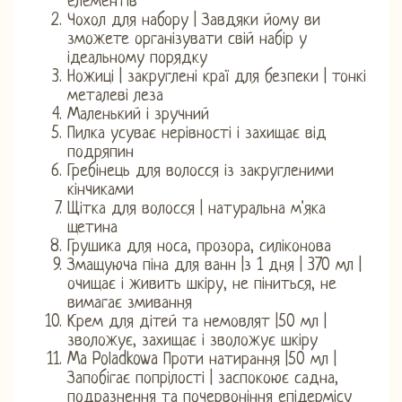
елементів
Чохол для набору | Завдяки йому ви
зможете організувати свій набір у
ідеальному порядку
Ножиці | закруглені краї для безпеки | тонкі
металеві леза
Маленький і зручний
Пилка усуває нерівності і захищає від
подряпин
Гребінець для волосся із закругленими
кінчиками
Щітка для волосся | натуральна м'яка
щетина
Грушика для носа, прозора, силіконова
Змащуюча піна для ванн |з 1 дня | 370 мл |
очищає і живить шкіру, не піниться, не
вимагає змивання
Крем для дітей та немовлят |50 мл |
зволожує, захищає і зволожує шкіру
Ma Poladkowa Проти натирання |50 мл |
Запобігає попрілості | заспокоює садна,
подразнення та почервоніння епідермісу