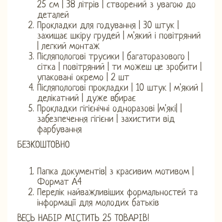
25 см | 38 літрів | створений з увагою до
деталей
Прокладки для годування | 30 штук |
захищає шкіру грудей | м'який і повітряний
| легкий монтаж
Післяпологові трусики | багаторазового |
сітка | повітряний | ти можеш це зробити |
упаковані окремо | 2 шт
Післяпологові прокладки | 10 штук | м'який |
делікатний | дуже вбирає
Прокладки гігієнічні одноразові |м'які| |
забезпечення гігієни | захистити від
фарбування
БЕЗКОШТОВНО
Папка документів| з красивим мотивом |
Формат А4
Перелік найважливіших формальностей та
інформації для молодих батьків
ВЕСЬ НАБІР МІСТИТЬ 25 ТОВАРІВ!