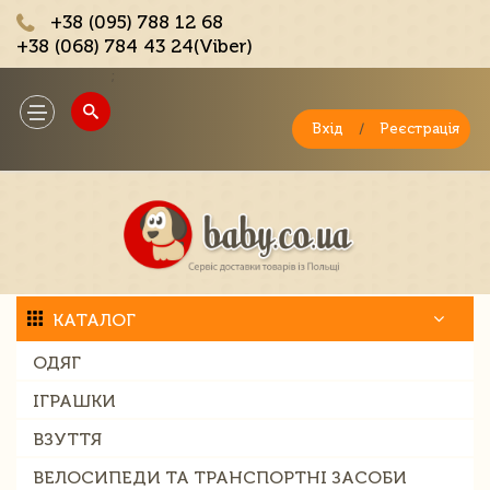
+38 (095) 788 12 68
+38 (068) 784 43 24(Viber)
;
Toggle
navigation
Вхід
/
Реєстрація
КАТАЛОГ
ОДЯГ
ІГРАШКИ
ВЗУТТЯ
ВЕЛОСИПЕДИ ТА ТРАНСПОРТНІ ЗАСОБИ