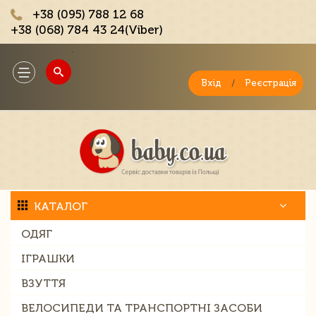
+38 (095) 788 12 68
+38 (068) 784 43 24(Viber)
;
Toggle
navigation
Вхід
/
Реєстрація
КАТАЛОГ
ОДЯГ
ІГРАШКИ
ВЗУТТЯ
ВЕЛОСИПЕДИ ТА ТРАНСПОРТНІ ЗАСОБИ