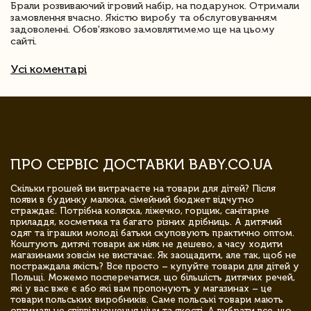
Брали розвиваючий ігровий набір, на подарунок. Отримали
замовлення вчасно. Якістю виробу та обслуговуванням
задоволенні. Обов'язково замовлятимемо ще на цьому
сайті.
Усі коментарі
ПРО СЕРВІС ДОСТАВКИ BABY.CO.UA
Скільки грошей ви витрачаєте на товари для дітей? Після
появи в будинку малюка, сімейний бюджет відчутно
страждає. Потрібна коляска, ліжечко, горщик, санітарне
приладдя, косметика та багато різних дрібниць. А дитячий
одяг та іграшки молоді батьки скуповують практично оптом.
Коштують дитячі товари аж ніяк не дешево, а часу ходити
магазинами зовсім не вистачає. Як заощадити, але так, щоб не
постраждала якість? Все просто – купуйте товари для дітей у
Польщі. Можемо посперечатися, що більшість дитячих речей,
які у вас вже є або які вам пропонують у магазинах – це
товари польських виробників. Саме польські товари мають
оптимальне співвідношення ціни та якості. А вибрати все, що