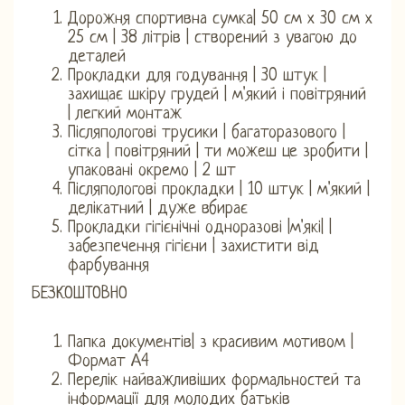
Дорожня спортивна сумка| 50 см х 30 см х
25 см | 38 літрів | створений з увагою до
деталей
Прокладки для годування | 30 штук |
захищає шкіру грудей | м'який і повітряний
| легкий монтаж
Післяпологові трусики | багаторазового |
сітка | повітряний | ти можеш це зробити |
упаковані окремо | 2 шт
Післяпологові прокладки | 10 штук | м'який |
делікатний | дуже вбирає
Прокладки гігієнічні одноразові |м'які| |
забезпечення гігієни | захистити від
фарбування
БЕЗКОШТОВНО
Папка документів| з красивим мотивом |
Формат А4
Перелік найважливіших формальностей та
інформації для молодих батьків