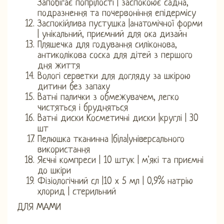
Запобігає попрілості | заспокоює садна,
подразнення та почервоніння епідермісу
Заспокійлива пустушка |анатомічної форми
| унікальний, приємний для ока дизайн
Пляшечка для годування силіконова,
антиколікова соска для дітей з першого
дня життя
Вологі серветки для догляду за шкірою
дитини без запаху
Ватні палички з обмежувачем, легко
чистяться і брудняться
Ватні диски Косметичні диски |круглі | 30
шт
Пелюшка тканинна |біла|універсального
використання
Яєчні компреси | 10 штук | м'які та приємні
до шкіри
Фізіологічний сл |10 х 5 мл | 0,9% натрію
хлорид | стерильний
ДЛЯ МАМИ