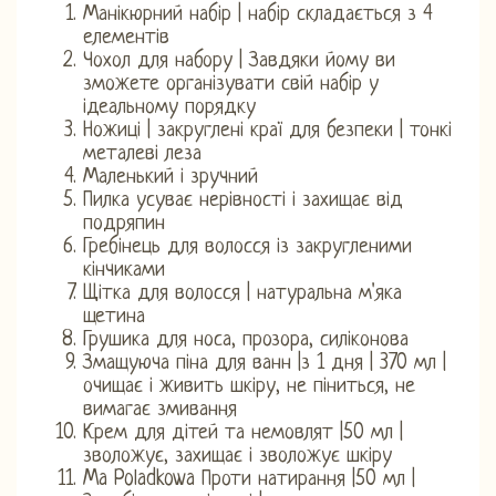
Манікюрний набір | набір складається з 4
елементів
Чохол для набору | Завдяки йому ви
зможете організувати свій набір у
ідеальному порядку
Ножиці | закруглені краї для безпеки | тонкі
металеві леза
Маленький і зручний
Пилка усуває нерівності і захищає від
подряпин
Гребінець для волосся із закругленими
кінчиками
Щітка для волосся | натуральна м'яка
щетина
Грушика для носа, прозора, силіконова
Змащуюча піна для ванн |з 1 дня | 370 мл |
очищає і живить шкіру, не піниться, не
вимагає змивання
Крем для дітей та немовлят |50 мл |
зволожує, захищає і зволожує шкіру
Ma Poladkowa Проти натирання |50 мл |