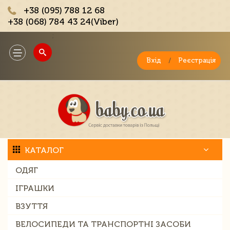
+38 (095) 788 12 68
+38 (068) 784 43 24(Viber)
;
Toggle
navigation
Вхід
/
Реєстрація
КАТАЛОГ
ОДЯГ
ІГРАШКИ
ВЗУТТЯ
ВЕЛОСИПЕДИ ТА ТРАНСПОРТНІ ЗАСОБИ