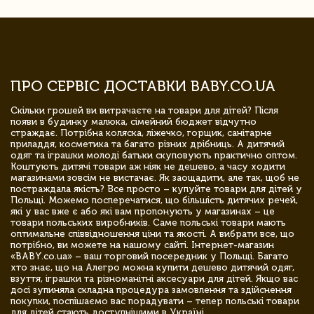
ПРО СЕРВІС ДОСТАВКИ BABY.CO.UA
Скільки грошей ви витрачаєте на товари для дітей? Після
появи в будинку малюка, сімейний бюджет відчутно
страждає. Потрібна коляска, ліжечко, горщик, санітарне
приладдя, косметика та багато різних дрібниць. А дитячий
одяг та іграшки молоді батьки скуповують практично оптом.
Коштують дитячі товари аж ніяк не дешево, а часу ходити
магазинами зовсім не вистачає. Як заощадити, але так, щоб не
постраждала якість? Все просто – купуйте товари для дітей у
Польщі. Можемо посперечатися, що більшість дитячих речей,
які у вас вже є або які вам пропонують у магазинах – це
товари польських виробників. Саме польські товари мають
оптимальне співвідношення ціни та якості. А вибрати все, що
потрібно, ви можете на нашому сайті. Інтернет-магазин
«BABY.co.ua» – ваш торговий посередник у Польщі. Багато
хто знає, що на Алегро можна купити дешево дитячий одяг,
взуття, іграшки та різноманітні аксесуари для дітей. Якщо вас
досі зупиняла складна процедура замовлення та здійснення
покупки, поспішаємо вас порадувати – тепер польські товари
для дітей стають доступнішими в Україні.