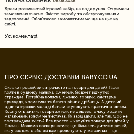
ТЕТЯНА ОЛЕЙНИК
06.08.2026
Брали розвиваючий ігровий набір, на подарунок. Отримали
замовлення вчасно. Якістю виробу та обслуговуванням
задоволенні. Обов'язково замовлятимемо ще на цьому
сайті.
Усі коментарі
ПРО СЕРВІС ДОСТАВКИ BABY.CO.UA
Скільки грошей ви витрачаєте на товари для дітей? Після
появи в будинку малюка, сімейний бюджет відчутно
страждає. Потрібна коляска, ліжечко, горщик, санітарне
приладдя, косметика та багато різних дрібниць. А дитячий
одяг та іграшки молоді батьки скуповують практично оптом.
Коштують дитячі товари аж ніяк не дешево, а часу ходити
магазинами зовсім не вистачає. Як заощадити, але так, щоб не
постраждала якість? Все просто – купуйте товари для дітей у
Польщі. Можемо посперечатися, що більшість дитячих речей,
які у вас вже є або які вам пропонують у магазинах – це