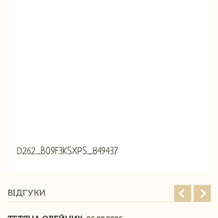
D262_B09F3KSXPS_849437
ВІДГУКИ