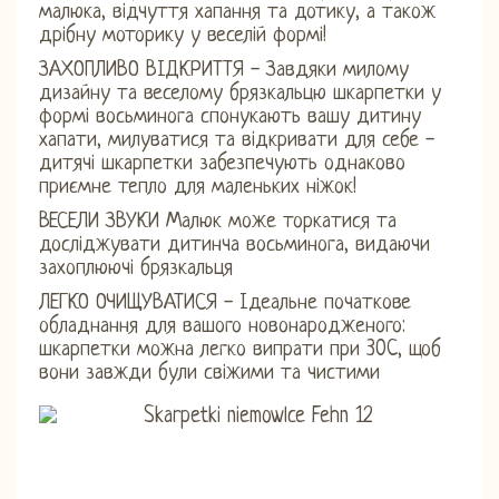
малюка, відчуття хапання та дотику, а також
дрібну моторику у веселій формі!
ЗАХОПЛИВО ВІДКРИТТЯ - Завдяки милому
дизайну та веселому брязкальцю шкарпетки у
формі восьминога спонукають вашу дитину
хапати, милуватися та відкривати для себе -
дитячі шкарпетки забезпечують однаково
приємне тепло для маленьких ніжок!
ВЕСЕЛИ ЗВУКИ Малюк може торкатися та
досліджувати дитинча восьминога, видаючи
захоплюючі брязкальця
ЛЕГКО ОЧИЩУВАТИСЯ - Ідеальне початкове
обладнання для вашого новонародженого:
шкарпетки можна легко випрати при 30C, щоб
вони завжди були свіжими та чистими