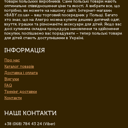
товари польських виробників. Саме польські товари мають
оптимальне співвідношення ціни та якості. А вибрати все, що
потрібно, ви можете на нашому сайті. Інтернет-магазин
«BABY.co.ua» – ваш торговий посередник у Польщі. Багато
хто знає, що на Алегро можна купити дешево дитячий одяг,
взуття, іграшки та різноманітні аксесуари для дітей. Якщо вас
досі зупиняла складна процедура замовлення та здійснення
покупки, поспішаємо вас порадувати – тепер польські товари
для дітей стають доступнішими в Україні.
ІНФОРМАЦІЯ
Про нас
Каталог товарів
Доставка і оплата
Відгуки
FAQ
Трекінг доставки
Контакти
НАШІ КОНТАКТИ
+38 (068) 784 43 24 (Viber)