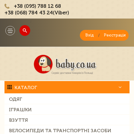
+38 (095) 788 12 68
+38 (068) 784 43 24(Viber)
;
Toggle
navigation
Вхід
/
Реєстрація
КАТАЛОГ
ОДЯГ
ІГРАШКИ
ВЗУТТЯ
ВЕЛОСИПЕДИ ТА ТРАНСПОРТНІ ЗАСОБИ