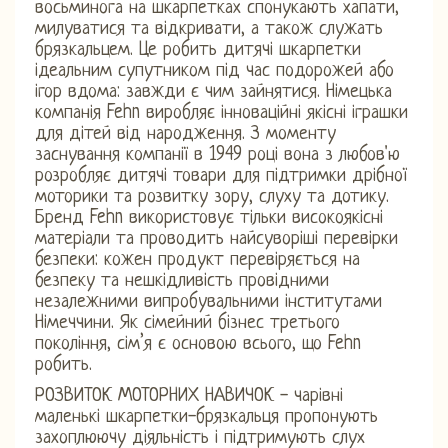
восьминога на шкарпетках спонукають хапати,
милуватися та відкривати, а також служать
брязкальцем. Це робить дитячі шкарпетки
ідеальним супутником під час подорожей або
ігор вдома: завжди є чим зайнятися. Німецька
компанія Fehn виробляє інноваційні якісні іграшки
для дітей від народження. З моменту
заснування компанії в 1949 році вона з любов'ю
розробляє дитячі товари для підтримки дрібної
моторики та розвитку зору, слуху та дотику.
Бренд Fehn використовує тільки високоякісні
матеріали та проводить найсуворіші перевірки
безпеки: кожен продукт перевіряється на
безпеку та нешкідливість провідними
незалежними випробувальними інститутами
Німеччини. Як сімейний бізнес третього
покоління, сім’я є основою всього, що Fehn
робить.
РОЗВИТОК МОТОРНИХ НАВИЧОК - чарівні
маленькі шкарпетки-брязкальця пропонують
захоплюючу діяльність і підтримують слух