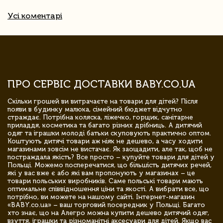
Усі коментарі
ПРО СЕРВІС ДОСТАВКИ BABY.CO.UA
Скільки грошей ви витрачаєте на товари для дітей? Після
появи в будинку малюка, сімейний бюджет відчутно
страждає. Потрібна коляска, ліжечко, горщик, санітарне
приладдя, косметика та багато різних дрібниць. А дитячий
одяг та іграшки молоді батьки скуповують практично оптом.
Коштують дитячі товари аж ніяк не дешево, а часу ходити
магазинами зовсім не вистачає. Як заощадити, але так, щоб не
постраждала якість? Все просто – купуйте товари для дітей у
Польщі. Можемо посперечатися, що більшість дитячих речей,
які у вас вже є або які вам пропонують у магазинах – це
товари польських виробників. Саме польські товари мають
оптимальне співвідношення ціни та якості. А вибрати все, що
потрібно, ви можете на нашому сайті. Інтернет-магазин
«BABY.co.ua» – ваш торговий посередник у Польщі. Багато
хто знає, що на Алегро можна купити дешево дитячий одяг,
взуття, іграшки та різноманітні аксесуари для дітей. Якщо вас