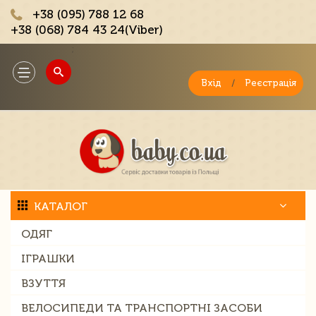
+38 (095) 788 12 68
+38 (068) 784 43 24(Viber)
;
Toggle
navigation
Вхід
/
Реєстрація
КАТАЛОГ
ОДЯГ
ІГРАШКИ
ВЗУТТЯ
ВЕЛОСИПЕДИ ТА ТРАНСПОРТНІ ЗАСОБИ