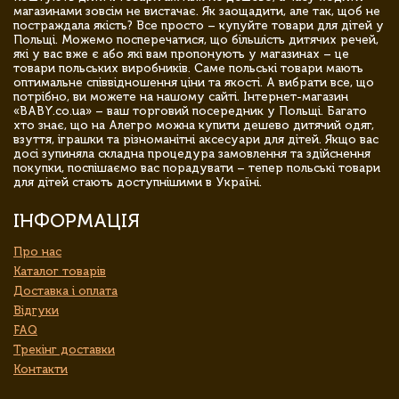
магазинами зовсім не вистачає. Як заощадити, але так, щоб не
постраждала якість? Все просто – купуйте товари для дітей у
Польщі. Можемо посперечатися, що більшість дитячих речей,
які у вас вже є або які вам пропонують у магазинах – це
товари польських виробників. Саме польські товари мають
оптимальне співвідношення ціни та якості. А вибрати все, що
потрібно, ви можете на нашому сайті. Інтернет-магазин
«BABY.co.ua» – ваш торговий посередник у Польщі. Багато
хто знає, що на Алегро можна купити дешево дитячий одяг,
взуття, іграшки та різноманітні аксесуари для дітей. Якщо вас
досі зупиняла складна процедура замовлення та здійснення
покупки, поспішаємо вас порадувати – тепер польські товари
для дітей стають доступнішими в Україні.
ІНФОРМАЦІЯ
Про нас
Каталог товарів
Доставка і оплата
Відгуки
FAQ
Трекінг доставки
Контакти