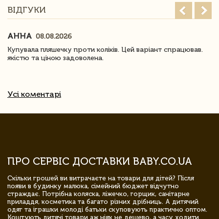
ВІДГУКИ
АННА
08.08.2026
Купувала пляшечку проти коліків. Цей варіант спрацював.
якістю та ціною задоволена.
Усі коментарі
ПРО СЕРВІС ДОСТАВКИ BABY.CO.UA
Скільки грошей ви витрачаєте на товари для дітей? Після
появи в будинку малюка, сімейний бюджет відчутно
страждає. Потрібна коляска, ліжечко, горщик, санітарне
приладдя, косметика та багато різних дрібниць. А дитячий
одяг та іграшки молоді батьки скуповують практично оптом.
Коштують дитячі товари аж ніяк не дешево, а часу ходити