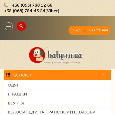
+38 (095) 788 12 68
+38 (068) 784 43 24(Viber)
;
Toggle
navigation
Вхід
/
Реєстрація
КАТАЛОГ
ОДЯГ
ІГРАШКИ
ВЗУТТЯ
ВЕЛОСИПЕДИ ТА ТРАНСПОРТНІ ЗАСОБИ