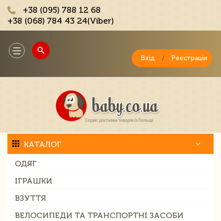
+38 (095) 788 12 68
+38 (068) 784 43 24(Viber)
;
Toggle
navigation
Вхід
/
Реєстрація
КАТАЛОГ
ОДЯГ
ІГРАШКИ
ВЗУТТЯ
ВЕЛОСИПЕДИ ТА ТРАНСПОРТНІ ЗАСОБИ