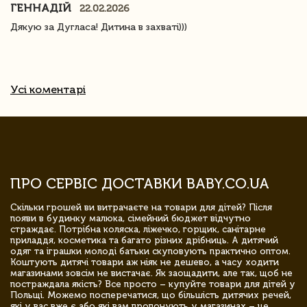
ГЕННАДІЙ
22.02.2026
Дякую за Дугласа! Дитина в захваті)))
Усі коментарі
ПРО СЕРВІС ДОСТАВКИ BABY.CO.UA
Скільки грошей ви витрачаєте на товари для дітей? Після
появи в будинку малюка, сімейний бюджет відчутно
страждає. Потрібна коляска, ліжечко, горщик, санітарне
приладдя, косметика та багато різних дрібниць. А дитячий
одяг та іграшки молоді батьки скуповують практично оптом.
Коштують дитячі товари аж ніяк не дешево, а часу ходити
магазинами зовсім не вистачає. Як заощадити, але так, щоб не
постраждала якість? Все просто – купуйте товари для дітей у
Польщі. Можемо посперечатися, що більшість дитячих речей,
які у вас вже є або які вам пропонують у магазинах – це