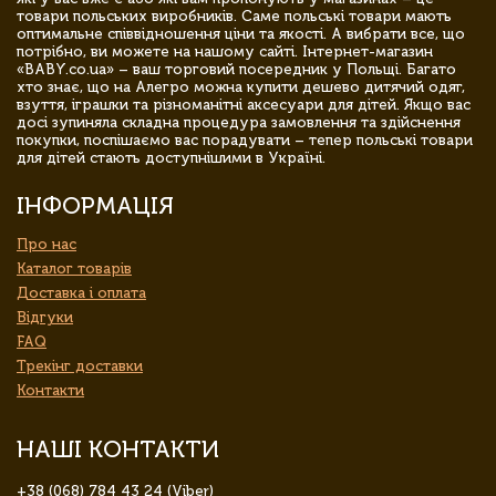
товари польських виробників. Саме польські товари мають
оптимальне співвідношення ціни та якості. А вибрати все, що
потрібно, ви можете на нашому сайті. Інтернет-магазин
«BABY.co.ua» – ваш торговий посередник у Польщі. Багато
хто знає, що на Алегро можна купити дешево дитячий одяг,
взуття, іграшки та різноманітні аксесуари для дітей. Якщо вас
досі зупиняла складна процедура замовлення та здійснення
покупки, поспішаємо вас порадувати – тепер польські товари
для дітей стають доступнішими в Україні.
ІНФОРМАЦІЯ
Про нас
Каталог товарів
Доставка і оплата
Відгуки
FAQ
Трекінг доставки
Контакти
НАШІ КОНТАКТИ
+38 (068) 784 43 24 (Viber)