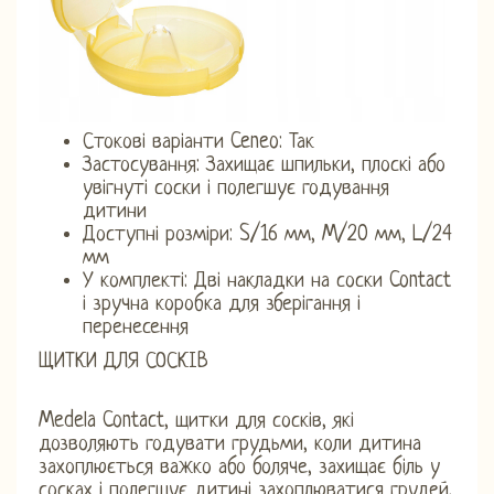
Стокові варіанти Ceneo: Так
Застосування: Захищає шпильки, плоскі або
увігнуті соски і полегшує годування
дитини
Доступні розміри: S/16 мм, M/20 мм, L/24
мм
У комплекті: Дві накладки на соски Contact
і зручна коробка для зберігання і
перенесення
ЩИТКИ ДЛЯ СОСКІВ
Medela Contact, щитки для сосків, які
дозволяють годувати грудьми, коли дитина
захоплюється важко або боляче, захищає біль у
сосках і полегшує дитині захоплюватися грудей.