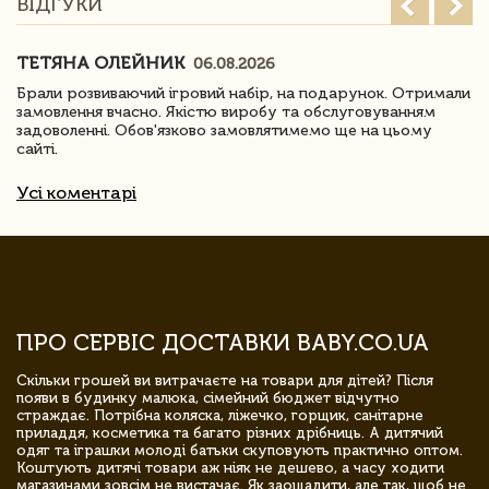
ВІДГУКИ
ТЕТЯНА ОЛЕЙНИК
06.08.2026
Брали розвиваючий ігровий набір, на подарунок. Отримали
замовлення вчасно. Якістю виробу та обслуговуванням
задоволенні. Обов'язково замовлятимемо ще на цьому
сайті.
Усі коментарі
ПРО СЕРВІС ДОСТАВКИ BABY.CO.UA
Скільки грошей ви витрачаєте на товари для дітей? Після
появи в будинку малюка, сімейний бюджет відчутно
страждає. Потрібна коляска, ліжечко, горщик, санітарне
приладдя, косметика та багато різних дрібниць. А дитячий
одяг та іграшки молоді батьки скуповують практично оптом.
Коштують дитячі товари аж ніяк не дешево, а часу ходити
магазинами зовсім не вистачає. Як заощадити, але так, щоб не