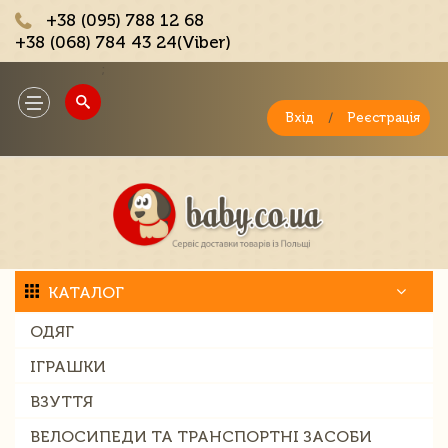
+38 (095) 788 12 68
+38 (068) 784 43 24(Viber)
;
Toggle
navigation
Вхід
/
Реєстрація
КАТАЛОГ
ОДЯГ
ІГРАШКИ
ВЗУТТЯ
ВЕЛОСИПЕДИ ТА ТРАНСПОРТНІ ЗАСОБИ