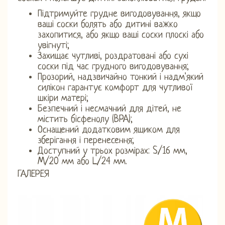
Підтримуйте грудне вигодовування, якщо
ваші соски болять або дитині важко
захопитися, або якщо ваші соски плоскі або
увігнуті;
Захищає чутливі, роздратовані або сухі
соски під час грудного вигодовування;
Прозорий, надзвичайно тонкий і надм'який
силікон гарантує комфорт для чутливої ​​
шкіри матері;
Безпечний і несмачний для дітей, не
містить бісфенолу (BPA);
Оснащений додатковим ящиком для
зберігання і перенесення;
Доступний у трьох розмірах: S/16 мм,
M/20 мм або L/24 мм.
ГАЛЕРЕЯ