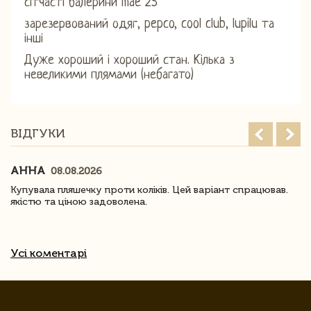
сітчасті балерини mae 25
зарезервований одяг, pepco, cool club, lupilu та
інші
Дуже хороший і хороший стан. Кілька з
невеликими плямами (небагато)
ВІДГУКИ
АННА
08.08.2026
Купувала пляшечку проти коліків. Цей варіант спрацював.
якістю та ціною задоволена.
Усі коментарі