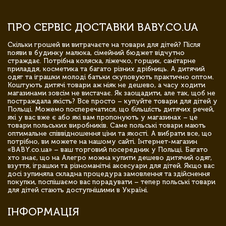
ПРО СЕРВІС ДОСТАВКИ BABY.CO.UA
Скільки грошей ви витрачаєте на товари для дітей? Після
появи в будинку малюка, сімейний бюджет відчутно
страждає. Потрібна коляска, ліжечко, горщик, санітарне
приладдя, косметика та багато різних дрібниць. А дитячий
одяг та іграшки молоді батьки скуповують практично оптом.
Коштують дитячі товари аж ніяк не дешево, а часу ходити
магазинами зовсім не вистачає. Як заощадити, але так, щоб не
постраждала якість? Все просто – купуйте товари для дітей у
Польщі. Можемо посперечатися, що більшість дитячих речей,
які у вас вже є або які вам пропонують у магазинах – це
товари польських виробників. Саме польські товари мають
оптимальне співвідношення ціни та якості. А вибрати все, що
потрібно, ви можете на нашому сайті. Інтернет-магазин
«BABY.co.ua» – ваш торговий посередник у Польщі. Багато
хто знає, що на Алегро можна купити дешево дитячий одяг,
взуття, іграшки та різноманітні аксесуари для дітей. Якщо вас
досі зупиняла складна процедура замовлення та здійснення
покупки, поспішаємо вас порадувати – тепер польські товари
для дітей стають доступнішими в Україні.
ІНФОРМАЦІЯ