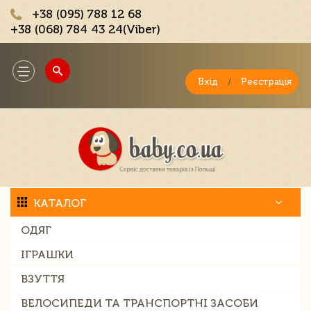
+38 (095) 788 12 68
+38 (068) 784 43 24(Viber)
;
Toggle
navigation
Вхід
/
Реєстрація
КАТАЛОГ
ОДЯГ
ІГРАШКИ
ВЗУТТЯ
ВЕЛОСИПЕДИ ТА ТРАНСПОРТНІ ЗАСОБИ