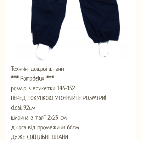
Технічні дощові штани
*** Pompdelux ***
розмір з етикетки 146-152
ПЕРЕД ПОКУПКОЮ УТОЧНЯЙТЕ РОЗМІРИ!
d.cak.92см
ширина в талії 2х29 см
д.нога від промежини 66см
ДУЖЕ СОЦІЛЬНІ ШТАНИ