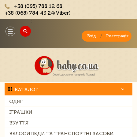
+38 (095) 788 12 68
+38 (068) 784 43 24(Viber)
;
Toggle
navigation
Вхід
/
Реєстрація
КАТАЛОГ
ОДЯГ
ІГРАШКИ
ВЗУТТЯ
ВЕЛОСИПЕДИ ТА ТРАНСПОРТНІ ЗАСОБИ