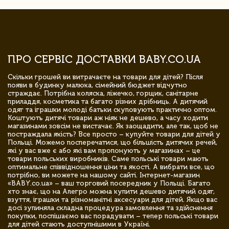
ПРО СЕРВІС ДОСТАВКИ BABY.CO.UA
Скільки грошей ви витрачаєте на товари для дітей? Після
появи в будинку малюка, сімейний бюджет відчутно
страждає. Потрібна коляска, ліжечко, горщик, санітарне
приладдя, косметика та багато різних дрібниць. А дитячий
одяг та іграшки молоді батьки скуповують практично оптом.
Коштують дитячі товари аж ніяк не дешево, а часу ходити
магазинами зовсім не вистачає. Як заощадити, але так, щоб не
постраждала якість? Все просто – купуйте товари для дітей у
Польщі. Можемо посперечатися, що більшість дитячих речей,
які у вас вже є або які вам пропонують у магазинах – це
товари польських виробників. Саме польські товари мають
оптимальне співвідношення ціни та якості. А вибрати все, що
потрібно, ви можете на нашому сайті. Інтернет-магазин
«BABY.co.ua» – ваш торговий посередник у Польщі. Багато
хто знає, що на Алегро можна купити дешево дитячий одяг,
взуття, іграшки та різноманітні аксесуари для дітей. Якщо вас
досі зупиняла складна процедура замовлення та здійснення
покупки, поспішаємо вас порадувати – тепер польські товари
для дітей стають доступнішими в Україні.