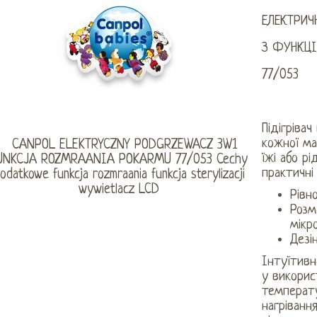
ЕЛЕКТРИЧ
З ФУНКЦ
77/053
Підігріва
кожної ма
їжі або р
практичні 
Рівн
Розм
мікр
Дезі
Інтуїтивн
у викорис
температ
нагріванн