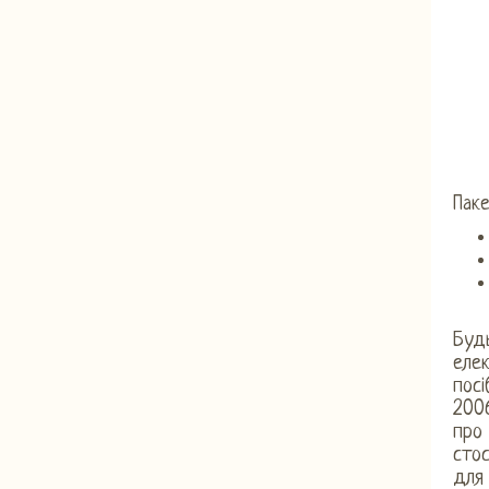
Пак
Будь
еле
посі
200
про
сто
для