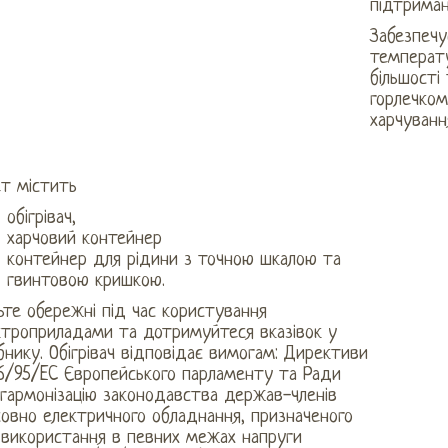
підтрима
Забезпечу
температу
більшості
горлечком
харчуванн
ет містить
обігрівач,
харчовий контейнер
контейнер для рідини з точною шкалою та
гвинтовою кришкою.
те обережні під час користування
ктроприладами та дотримуйтеся вказівок у
бнику. Обігрівач відповідає вимогам: Директиви
6/95/EC Європейського парламенту та Ради
 гармонізацію законодавства держав-членів
совно електричного обладнання, призначеного
 використання в певних межах напруги