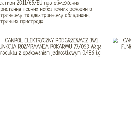
ективи 2011/65/EU про обмеження
ористання певних небезпечних речовин в
ктричному та електронному обладнанні,
ктричних пристроях