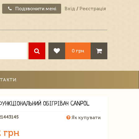
Подзвонити мені
Вхід
/
Реєстрація
0 грн
ТАКТИ
ФУНКЦІОНАЛЬНИЙ ОБІГРІВАЧ CANPOL
21443145
Як купувати
 грн