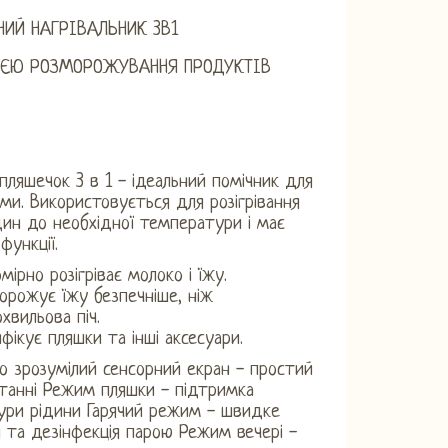
НИЙ НАГРІВАЛЬНИК 3В1
ІЄЮ РОЗМОРОЖУВАННЯ ПРОДУКТІВ
ч пляшечок 3 в 1 - ідеальний помічник для
ми. Використовується для розігрівання
ідин до необхідної температури і має
функції.
омірно розігріває молоко і їжу.
орожує їжу безпечніше, ніж
охвильова піч.
нфікує пляшки та інші аксесуари.
о зрозумілий сенсорний екран - простий
танні Режим пляшки - підтримка
ури рідини Гарячий режим - швидке
я та дезінфекція парою Режим вечері -