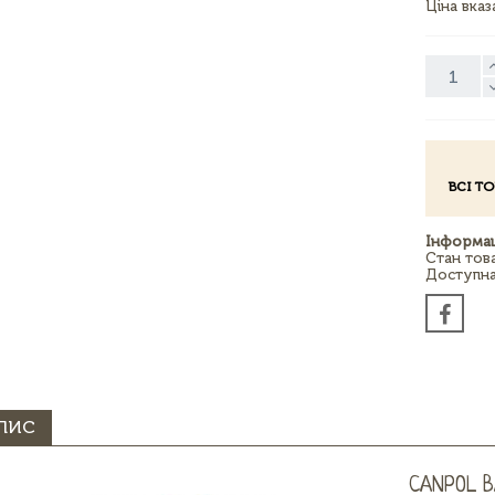
Ціна вка
ВСІ Т
Інформац
Стан тов
Доступна 
ПИС
CANPOL B