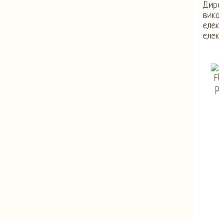
Дир
вик
еле
еле