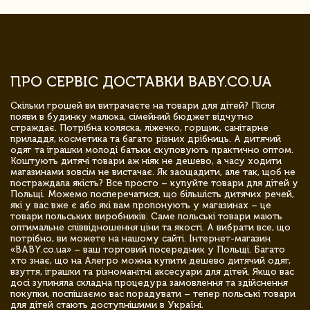
ПРО СЕРВІС ДОСТАВКИ BABY.CO.UA
Скільки грошей ви витрачаєте на товари для дітей? Після
появи в будинку малюка, сімейний бюджет відчутно
страждає. Потрібна коляска, ліжечко, горщик, санітарне
приладдя, косметика та багато різних дрібниць. А дитячий
одяг та іграшки молоді батьки скуповують практично оптом.
Коштують дитячі товари аж ніяк не дешево, а часу ходити
магазинами зовсім не вистачає. Як заощадити, але так, щоб не
постраждала якість? Все просто – купуйте товари для дітей у
Польщі. Можемо посперечатися, що більшість дитячих речей,
які у вас вже є або які вам пропонують у магазинах – це
товари польських виробників. Саме польські товари мають
оптимальне співвідношення ціни та якості. А вибрати все, що
потрібно, ви можете на нашому сайті. Інтернет-магазин
«BABY.co.ua» – ваш торговий посередник у Польщі. Багато
хто знає, що на Алегро можна купити дешево дитячий одяг,
взуття, іграшки та різноманітні аксесуари для дітей. Якщо вас
досі зупиняла складна процедура замовлення та здійснення
покупки, поспішаємо вас порадувати – тепер польські товари
для дітей стають доступнішими в Україні.