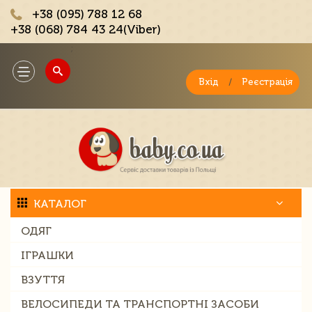
+38 (095) 788 12 68
+38 (068) 784 43 24(Viber)
;
Toggle
navigation
Вхід
/
Реєстрація
КАТАЛОГ
ОДЯГ
ІГРАШКИ
ВЗУТТЯ
ВЕЛОСИПЕДИ ТА ТРАНСПОРТНІ ЗАСОБИ