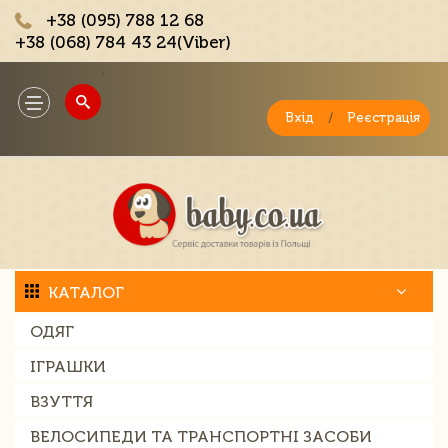
+38 (095) 788 12 68
+38 (068) 784 43 24(Viber)
;
Toggle
navigation
Вхід
/
Реєстрація
КАТАЛОГ
ОДЯГ
ІГРАШКИ
ВЗУТТЯ
ВЕЛОСИПЕДИ ТА ТРАНСПОРТНІ ЗАСОБИ