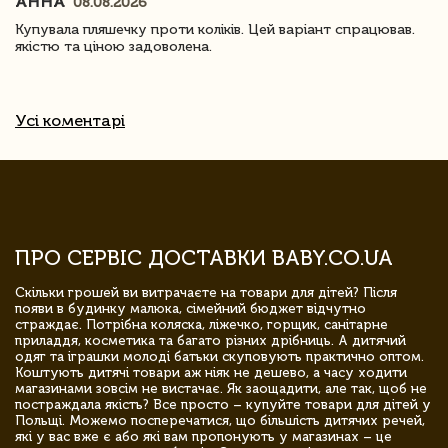
АННА
08.08.2026
Купувала пляшечку проти коліків. Цей варіант спрацював.
якістю та ціною задоволена.
Усі коментарі
ПРО СЕРВІС ДОСТАВКИ BABY.CO.UA
Скільки грошей ви витрачаєте на товари для дітей? Після
появи в будинку малюка, сімейний бюджет відчутно
страждає. Потрібна коляска, ліжечко, горщик, санітарне
приладдя, косметика та багато різних дрібниць. А дитячий
одяг та іграшки молоді батьки скуповують практично оптом.
Коштують дитячі товари аж ніяк не дешево, а часу ходити
магазинами зовсім не вистачає. Як заощадити, але так, щоб не
постраждала якість? Все просто – купуйте товари для дітей у
Польщі. Можемо посперечатися, що більшість дитячих речей,
які у вас вже є або які вам пропонують у магазинах – це