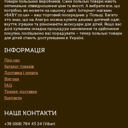
товари польських виробників. Саме польські товари мають
оптимальне співвідношення ціни та якості. А вибрати все, що
потрібно, ви можете на нашому сайті. Інтернет-магазин
«BABY.co.ua» – ваш торговий посередник у Польщі. Багато
хто знає, що на Алегро можна купити дешево дитячий одяг,
взуття, іграшки та різноманітні аксесуари для дітей. Якщо вас
досі зупиняла складна процедура замовлення та здійснення
покупки, поспішаємо вас порадувати – тепер польські товари
для дітей стають доступнішими в Україні.
ІНФОРМАЦІЯ
Про нас
Каталог товарів
Доставка і оплата
Відгуки
FAQ
Трекінг доставки
Контакти
НАШІ КОНТАКТИ
+38 (068) 784 43 24 (Viber)